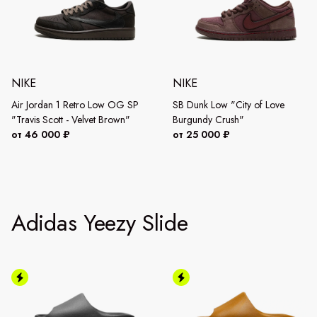
NIKE
NIKE
Air Jordan 1 Retro Low OG SP
SB Dunk Low "City of Love
"Travis Scott - Velvet Brown"
Burgundy Crush"
от 46 000 ₽
от 25 000 ₽
Adidas Yeezy Slide