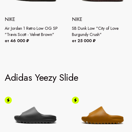
NIKE
NIKE
Air Jordan 1 Retro Low OG SP
SB Dunk Low "City of Love
"Travis Scott - Velvet Brown"
Burgundy Crush"
от 46 000 ₽
от 25 000 ₽
Adidas Yeezy Slide