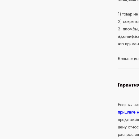
1) товар н
2) сохране
3) пломбы,
идентифика
что приме
Больше ин
Гаранти
Если вы н
пришлите 
предложит
цену относ
распростра