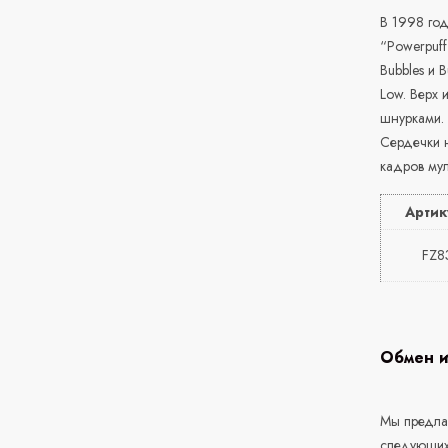
В 1998 год
“Powerpuff
Bubbles и 
Low. Верх 
шнурками. 
Сердечки н
кадров му
Артик
FZ8
Обмен и
Мы предлаг
следующих