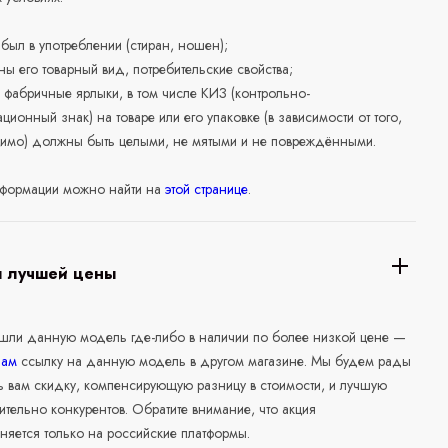
е был в употреблении (стиран, ношен);
ны его товарный вид, потребительские свойства;
 фабричные ярлыки, в том числе КИЗ (контрольно-
ционный знак) на товаре или его упаковке (в зависимости от того,
нимо) должны быть целыми, не мятыми и не повреждёнными.
формации можно найти на
этой странице
.
я лучшей цены
ашли данную модель где-либо в наличии по более низкой цене —
нам
ссылку на данную модель в другом магазине. Мы будем рады
ь вам скидку, компенсирующую разницу в стоимости, и лучшую
ительно конкурентов. Обратите внимание, что акция
няется только на российские платформы.