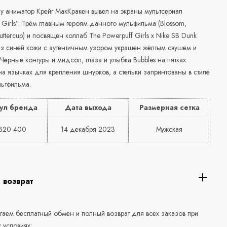
у аниматор Крейг МакКракен вывел на экраны мультсериал
 Girls”. Трём главным героям данного мульфильма (Blossom,
Buttercup) и посвящён коллаб The Powerpuff Girls x Nike SB Dunk
из синей кожи с аутентичным узором украшен жёлтым свушем и
Чёрные контуры и мидсол, глаза и улыбка B
ubbles
на пятках.
а язычках для крепления шнурков, а стельки запринтованы в стиле
льтфильма.
ул бренда
Дата выхода
Размерная сетка
320 400
14 декабря 2023
Мужская
 возврат
аем бесплатный обмен и полный возврат для всех заказов при
 условиях: