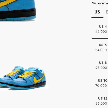
*Бирка на в
US
US 4
46 000
US 6
84 000
US 8
95 000
US 10
70 000
US 12
86 000