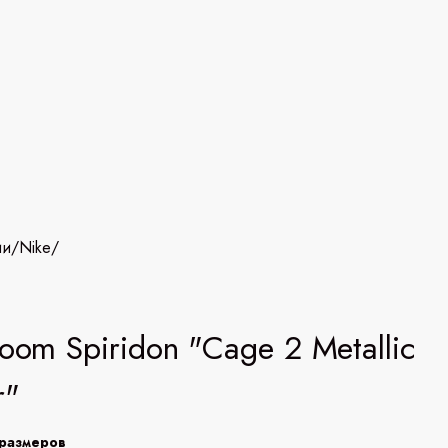
ии
/
Nike
/
Zoom Spiridon "Cage 2 Metallic
r"
размеров