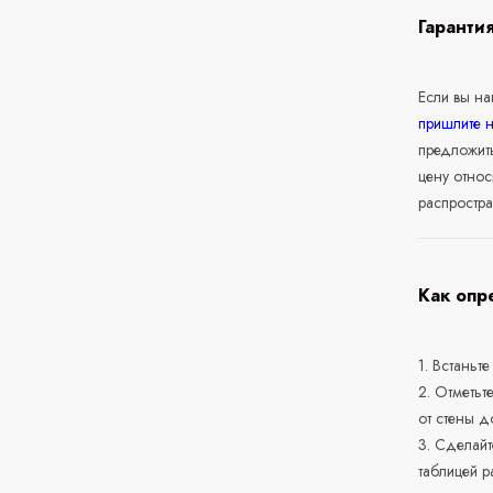
Гаранти
Если вы н
пришлите 
предложит
цену относ
распростра
Как опр
1. Встаньте
2. Отметьт
от стены д
3. Сделайт
таблицей р