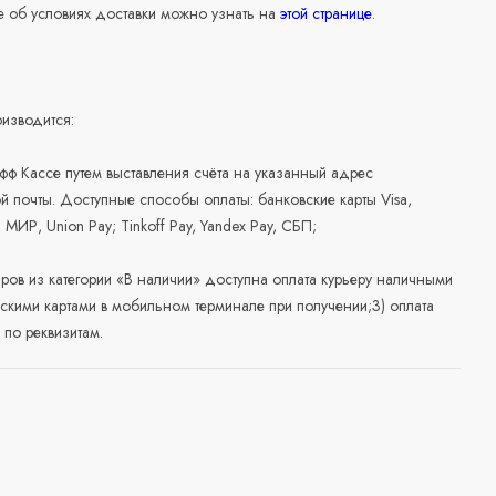
 об условиях доставки можно узнать на
этой странице
.
изводится:
офф Кассе путем выставления счёта на указанный адрес
й почты. Доступные способы оплаты: банковские карты Visa,
, МИР, Union Pay; Tinkoff Pay, Yandex Pay, СБП;
аров из категории «В наличии» доступна оплата курьеру наличными
скими картами в мобильном терминале при получении;3) оплата
по реквизитам.