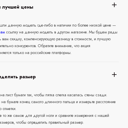
я лучшей цены
ашли данную модель где-либо в наличии по более низкой цене —
нам
ссылку на данную модель в другом магазине. Мы будем рады
ь вам скидку, компенсирующую разницу в стоимости, и лучшую
ительно конкурентов. Обратите внимание, что акция
няется только на российские платформы.
еделить размер
 на лист бумаги так, чтобы пятка слегка касалась стены сзади.
е на бумаге конец самого длинного пальца и измерьте расстояние
о отметки.
е то же самое для другой ноги и сравните измерения с нашей
азмеров, чтобы определить правильный размер.