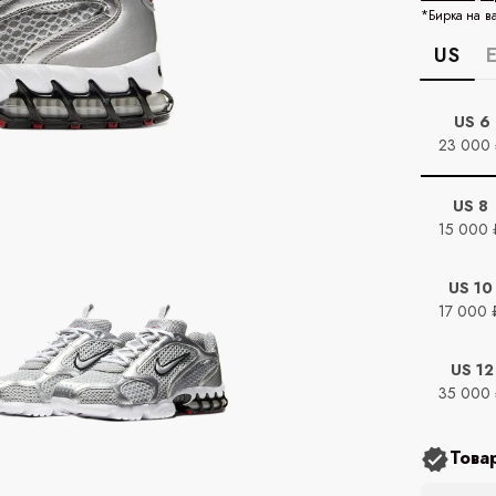
*Бирка на в
US
US 6
23 000
US 8
15 000 
US 10
17 000 
US 12
35 000
Това