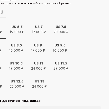
аших кроссовках поможет выбрать правильный размер
EU
US 6.5
US 7
US 7.5
 ₽
19 000 ₽
17 000 ₽
20 000 ₽
US 8.5
US 9
US 9.5
₽
15 000 ₽
17 000 ₽
16 000 ₽
US 10.5
US 11
US 11.5
₽
19 000 ₽
24 000 ₽
29 000 ₽
US 12.5
US 13
 ₽
25 000 ₽
24 000 ₽
р доступен под заказ