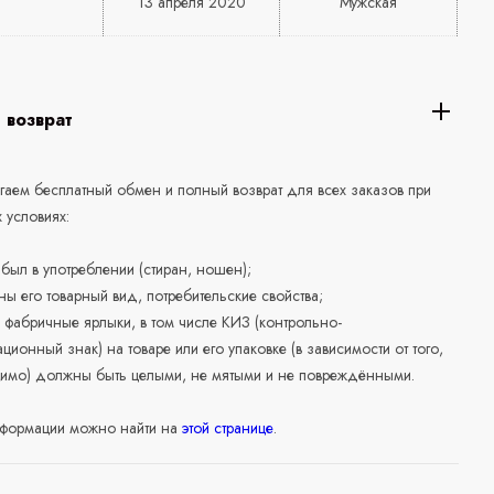
13 апреля 2020
Мужская
 возврат
аем бесплатный обмен и полный возврат для всех заказов при
 условиях:
е был в употреблении (стиран, ношен);
ны его товарный вид, потребительские свойства;
 фабричные ярлыки, в том числе КИЗ (контрольно-
ционный знак) на товаре или его упаковке (в зависимости от того,
нимо) должны быть целыми, не мятыми и не повреждёнными.
формации можно найти на
этой странице
.