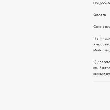
Подробнее
Оплата
Оплата про
1) в Тиньк
электронно
Mastercard
2) для тов
или банков
переводом 