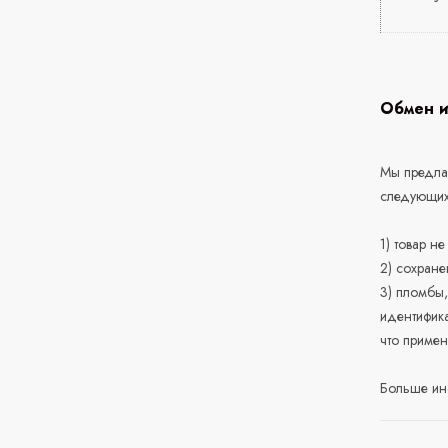
Обмен и
Мы предлаг
следующих
1) товар н
2) сохране
3) пломбы,
идентифика
что приме
Больше ин