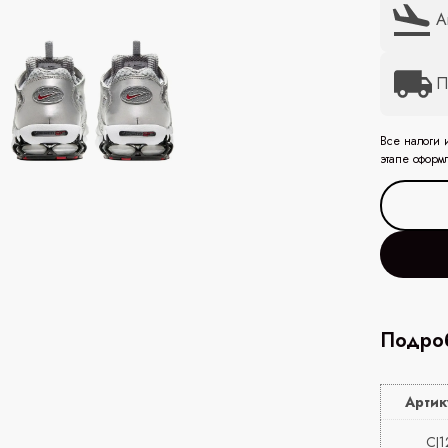
А
П
Все налоги 
этапе оформ
Подроб
Артик
CJ1