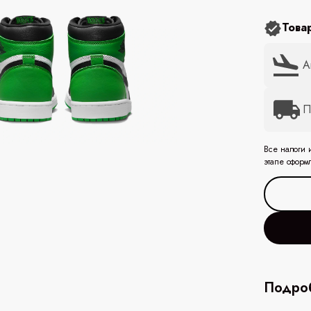
Това
А
П
Все налоги 
этапе оформ
Подроб