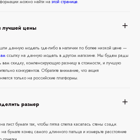
формации можно найти на
этой странице
.
я лучшей цены
ашли данную модель где-либо в наличии по более низкой цене —
нам
ссылку на данную модель в другом магазине. Мы будем рады
ь вам скидку, компенсирующую разницу в стоимости, и лучшую
ительно конкурентов. Обратите внимание, что акция
няется только на российские платформы.
еделить размер
 на лист бумаги так, чтобы пятка слегка касалась стены сзади.
е на бумаге конец самого длинного пальца и измерьте расстояние
о отметки.