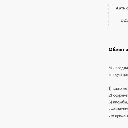
Артик
DZ5
Обмен и
Мы предлаг
следующих
1) товар н
2) сохране
3) пломбы,
идентифика
что приме