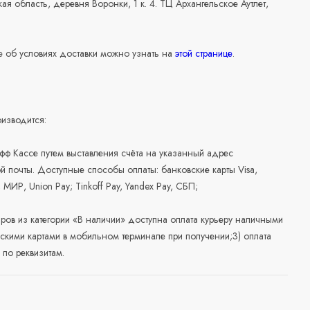
ая область, деревня Воронки, 1 к. 4. ТЦ Архангельское Аутлет,
 об условиях доставки можно узнать на
этой странице
.
изводится:
офф Кассе путем выставления счёта на указанный адрес
й почты. Доступные способы оплаты: банковские карты Visa,
, МИР, Union Pay; Tinkoff Pay, Yandex Pay, СБП;
аров из категории «В наличии» доступна оплата курьеру наличными
скими картами в мобильном терминале при получении;3) оплата
по реквизитам.