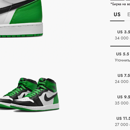
*Бирка на в
US
US 3.
34 000
US 5.5
Уточнит
US 7.5
24 000
US 9.
35 000
US 11.
27 000 