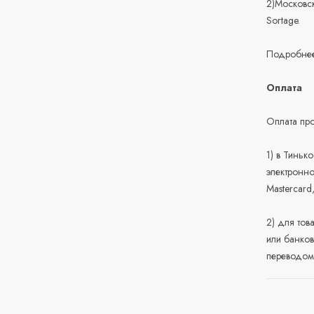
2)Московск
Sortage.
Подробнее
Оплата
Оплата про
1) в Тиньк
электронно
Mastercard
2) для тов
или банков
переводом 