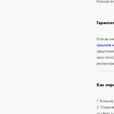
Больше ин
Гаранти
Если вы н
пришлите 
предложит
цену относ
распростра
Как опр
1. Встаньте
2. Отметьт
от стены д