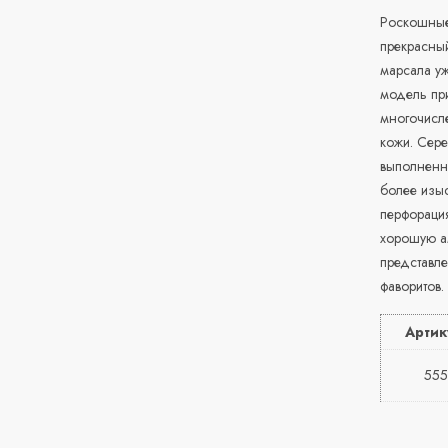
Роскошные 
прекрасный
марсала уж
модель при
многочисл
кожи. Сере
выполненн
более изыс
перфорация
хорошую ам
представл
фаворитов.
Артик
555