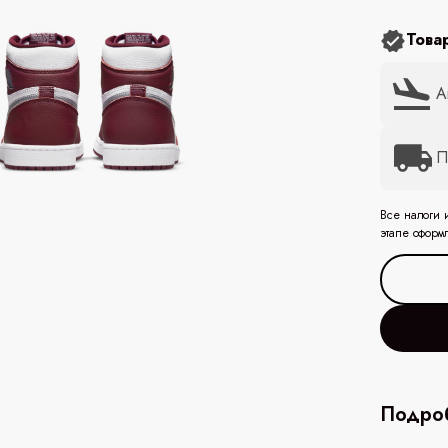
Това
А
П
Все налоги 
этапе оформ
Подроб