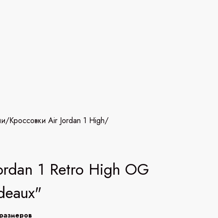
ии
/
Кроссовки Air Jordan 1 High
/
Jordan 1 Retro High OG
deaux"
размеров