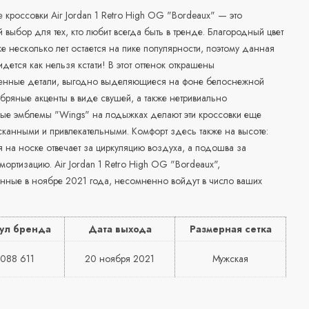
кроссовки Air Jordan 1 Retro High OG "Bordeaux" — это
 выбор для тех, кто любит всегда быть в тренде. Благородный цвет
е несколько лет остается на пике популярности, поэтому данная
дется как нельзя кстати! В этот оттенок открашены
енные детали, выгодно выделяющиеся на фоне белоснежной
бряные акценты в виде свушей, а также нетривиально
ые эмблемы "Wings" на лодыжках делают эти кроссовки еще
канными и привлекательными. Комфорт здесь также на высоте:
 на носке отвечает за циркуляцию воздуха, а подошва за
ортизацию. Air Jordan 1 Retro High OG "Bordeaux",
енные в ноябре 2021 года, несомненно войдут в число ваших
ул бренда
Дата выхода
Размерная сетка
088 611
20 ноября 2021
Мужская