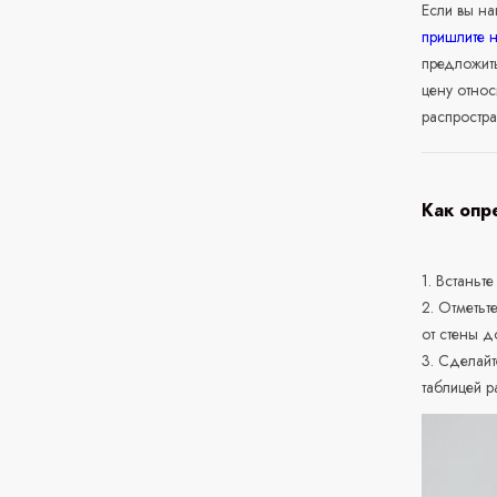
Если вы н
пришлите 
предложит
цену относ
распростра
Как опр
1. Встаньте
2. Отметьт
от стены д
3. Сделайт
таблицей р