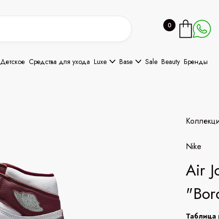
0
Детское
Средства для ухода
Luxe
Base
Sale
Beauty
Бренды
Коллекц
Nike
Air 
"Bor
Таблица 