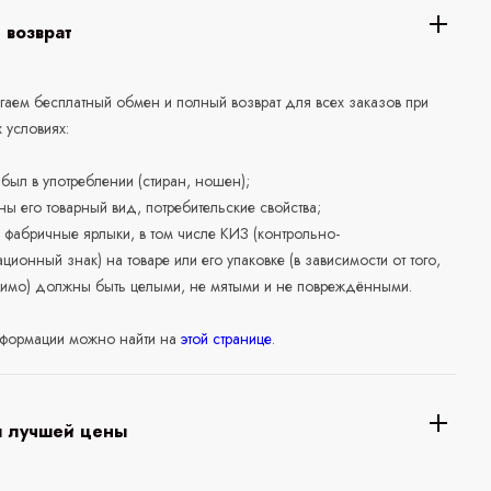
 возврат
аем бесплатный обмен и полный возврат для всех заказов при
 условиях:
е был в употреблении (стиран, ношен);
ны его товарный вид, потребительские свойства;
 фабричные ярлыки, в том числе КИЗ (контрольно-
ционный знак) на товаре или его упаковке (в зависимости от того,
нимо) должны быть целыми, не мятыми и не повреждёнными.
формации можно найти на
этой странице
.
я лучшей цены