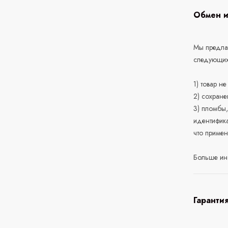
Обмен и
Мы предлаг
следующих
1) товар н
2) сохране
3) пломбы,
идентифика
что приме
Больше ин
Гаранти