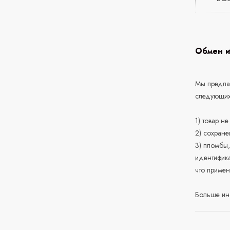
Обмен и
Мы предлаг
следующих
1) товар н
2) сохране
3) пломбы,
идентифика
что приме
Больше ин