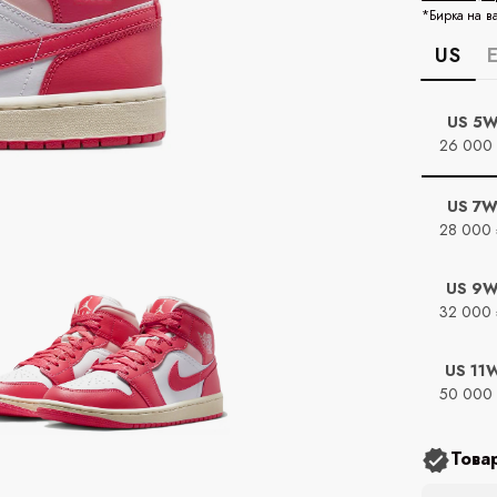
*Бирка на в
US
US 5
26 000
US 7
28 000
US 9
32 000
US 11
50 000
Това