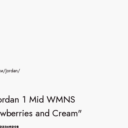
ии
/
Jordan
/
Jordan 1 Mid WMNS
awberries and Cream"
размеров