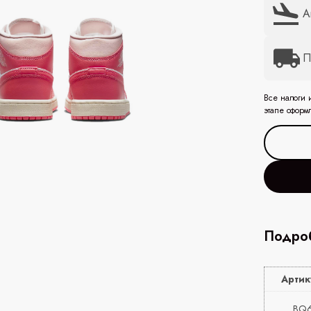
А
П
Все налоги 
этапе оформ
Подроб
Артик
BQ6