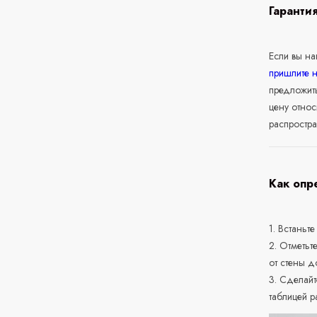
Гаранти
Если вы н
пришлите 
предложит
цену относ
распростра
Как опр
1. Встаньте
2. Отметьт
от стены д
3. Сделайт
таблицей р