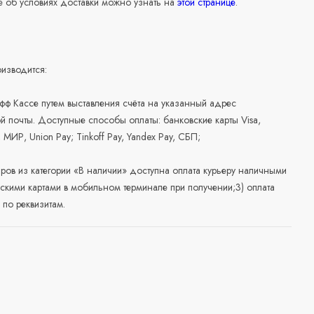
 об условиях доставки можно узнать на
этой странице
.
изводится:
офф Кассе путем выставления счёта на указанный адрес
й почты. Доступные способы оплаты: банковские карты Visa,
, МИР, Union Pay; Tinkoff Pay, Yandex Pay, СБП;
аров из категории «В наличии» доступна оплата курьеру наличными
скими картами в мобильном терминале при получении;3) оплата
по реквизитам.