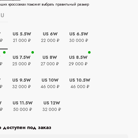
аших кроссовках поможет выбрать правильный размер
EU
W
US 5.5W
US 6W
US 6.5W
 ₽
21 000 ₽
22 000 ₽
30 000 ₽
W
US 7.5W
US 8W
US 8.5W
 ₽
25 000 ₽
27 000 ₽
29 000 ₽
W
US 9.5W
US 10W
US 10.5W
 ₽
32 000 ₽
46 000 ₽
46 000 ₽
W
US 11.5W
US 12W
 ₽
50 000 ₽
32 000 ₽
р доступен под заказ