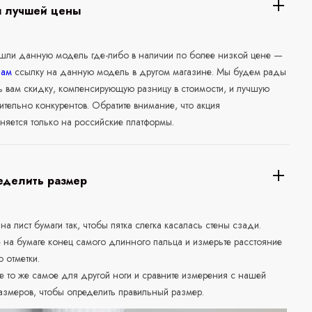
я лучшей цены
ашли данную модель где-либо в наличии по более низкой цене —
нам
ссылку на данную модель в другом магазине. Мы будем рады
ь вам скидку, компенсирующую разницу в стоимости, и лучшую
ительно конкурентов. Обратите внимание, что акция
няется только на российские платформы.
еделить размер
 на лист бумаги так, чтобы пятка слегка касалась стены сзади.
е на бумаге конец самого длинного пальца и измерьте расстояние
о отметки.
е то же самое для другой ноги и сравните измерения с нашей
азмеров, чтобы определить правильный размер.