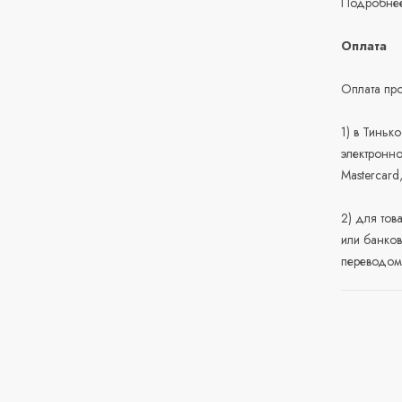
Подробнее
Оплата
Оплата про
1) в Тиньк
электронно
Mastercard
2) для тов
или банков
переводом 