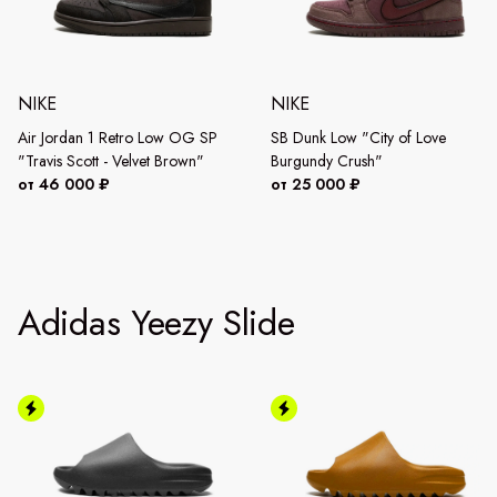
NIKE
NIKE
Air Jordan 1 Retro Low OG SP
SB Dunk Low "City of Love
"Travis Scott - Velvet Brown"
Burgundy Crush"
от 46 000 ₽
от 25 000 ₽
Adidas Yeezy Slide