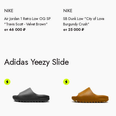
NIKE
NIKE
Air Jordan 1 Retro Low OG SP
SB Dunk Low "City of Love
"Travis Scott - Velvet Brown"
Burgundy Crush"
от 46 000 ₽
от 25 000 ₽
Adidas Yeezy Slide