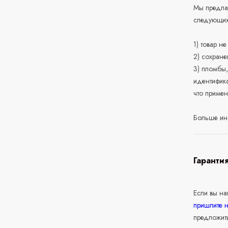
Мы предлаг
следующих
1) товар н
2) сохране
3) пломбы,
идентифика
что приме
Больше ин
Гаранти
Если вы н
пришлите 
предложит