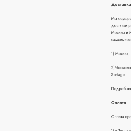
Доставк
Мы осущест
доставки 
Москвы и М
самовывоз
1) Москва,
2)Московск
Sortage.
Подробнее
Оплата
Оплата про
1) в Тиньк