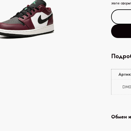
этапе оформ
Подроб
Артик
DM0
Обмен и