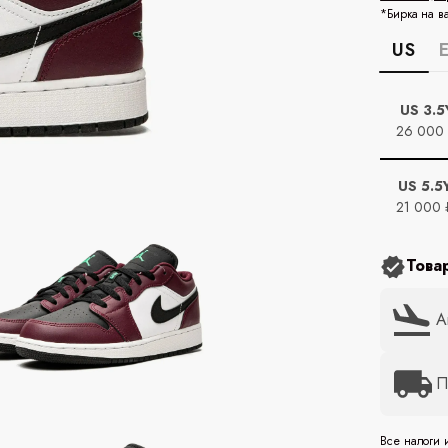
*Бирка на в
US
US 3.5
26 000
US 5.5
21 000 
Това
А
П
Все налоги 