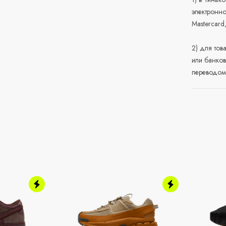
электронно
Mastercard
2) для тов
или банков
переводом 