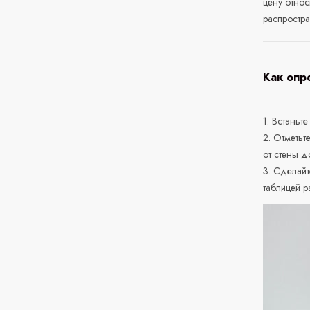
цену относ
распростра
Как опр
1. Встаньте
2. Отметьт
от стены д
3. Сделайт
таблицей р