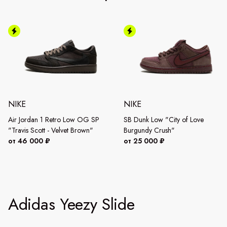
NIKE
NIKE
Air Jordan 1 Retro Low OG SP
SB Dunk Low "City of Love
"Travis Scott - Velvet Brown"
Burgundy Crush"
от 46 000 ₽
от 25 000 ₽
Adidas Yeezy Slide