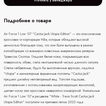
Уточнить у менеджера
Подробнее о товаре
Air Force 1 Low '07 "Cactus Jack Utopia Edition" — это классические
кроссовки от корпорации Nike, которые обладают высокой
ценностью благодаря тому, что они были выпущены в рамках
коллаборации со всемирно известным американским рэпером
Трэвисом Скоттом. Гладкая белая кожа, покрывающая всю
поверхность обуви, стала неотъемлемой частью данного силуэта.
Слегка небрежные, будто бы выполненные вручную, надписи
"Utopia" и миниатюрные фирменные логотипы "Cactus Jack"
придают дизайну неповторимый вид. Толстая подошва,
изготовленная с использованием амортизирующих технологий,
делает носку этих кроссовок невероятно комфортной. Уникальные
Air Force 1 Low '07 в расцветке "White - Travis Scott Cactus Jack
Utopia Edition" поступили на прилавки летом 2023 года.