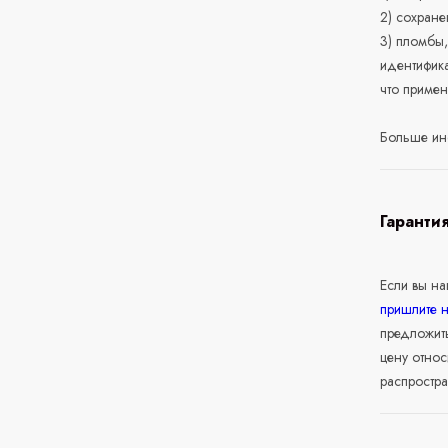
2) сохране
3) пломбы,
идентифика
что приме
Больше ин
Гаранти
Если вы н
пришлите 
предложит
цену относ
распростра