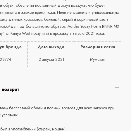
и обуви, обеспечат постоянный доступ воздуха, что будет
ктуально в жаркое время года. Неля не отметить и универсальную
амму данных кроссовок: бежевый, серый и коричневый цвета
подойдут под большинство образов. Adidas Yeezy Foam RNNR MX
y" от Kanye West поступили в продажу в августе 2021 года.
ул бренда
Дата выхода
Размерная сетка
X8774
2 августа 2021
Мужская
 возврат
аем бесплатный обмен и полный возврат для всех заказов при
 условиях:
е был в употреблении (стиран, ношен);