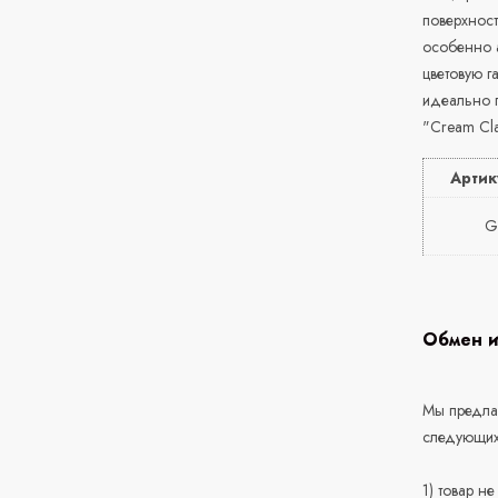
поверхност
особенно а
цветовую г
идеально 
"Cream Cla
Артик
G
Обмен и
Мы предлаг
следующих
1) товар н