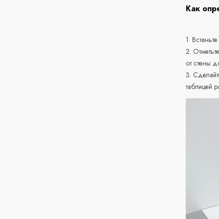
Как опр
1. Встаньте
2. Отметьт
от стены д
3. Сделайт
таблицей р