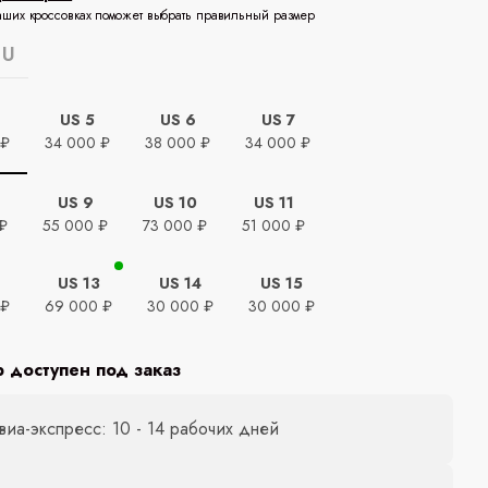
аших кроссовках поможет выбрать правильный размер
EU
US 5
US 6
US 7
 ₽
34 000 ₽
38 000 ₽
34 000 ₽
US 9
US 10
US 11
₽
55 000 ₽
73 000 ₽
51 000 ₽
US 13
US 14
US 15
 ₽
69 000 ₽
30 000 ₽
30 000 ₽
р доступен под заказ
виа-экспресс: 10 - 14 рабочих дней