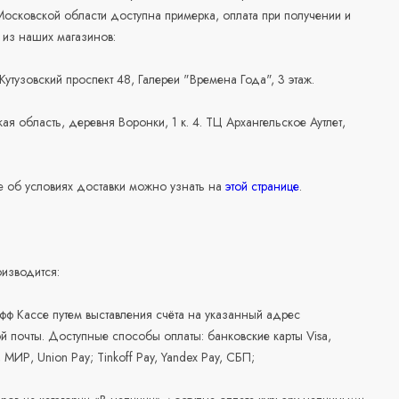
осковской области доступна примерка, оплата при получении и
 из наших магазинов:
 Кутузовский проспект 48, Галереи "Времена Года", 3 этаж.
ая область, деревня Воронки, 1 к. 4. ТЦ Архангельское Аутлет,
 об условиях доставки можно узнать на
этой странице
.
изводится:
офф Кассе путем выставления счёта на указанный адрес
й почты. Доступные способы оплаты: банковские карты Visa,
, МИР, Union Pay; Tinkoff Pay, Yandex Pay, СБП;