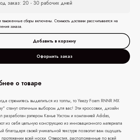
од заказ: 20 - 30 рабочих дней
и таможенные сборы включены. Стоимость доставки рассчитывается на
ления заказа.
Оформить заказ
нее о товаре
егда стремитесь выделиться из толпы, то Yeezy Foam RNNR MX
y" станут отличным выбором для вас! Эти кроссовки, дизайн
л разработан рэпером Канье Уэстом и компанией Adidas,
ют из себя цельную конструкцию из инновационного материала
ый благодаря своей уникальной текстуре позволит вам ощущать
 протяжении всей носки. Отверстия, расположенные по всей