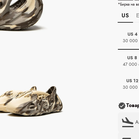
*Бирка на в
US
US 4
30 000
US 8
47 000 
US 12
30 000
Това
А