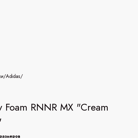
ии
/
Adidas
/
y Foam RNNR MX "Cream
"
размеров