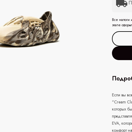
П
Все налоги 
этапе оформ
Подроб
Если вы вс
"Cream Cla
которых бы
представля
EVA, котор
комфорт на