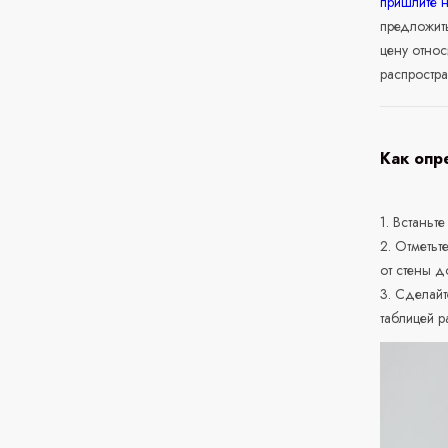
пришлите 
предложит
цену относ
распростра
Как опр
1. Встаньте
2. Отметьт
от стены д
3. Сделайт
таблицей р