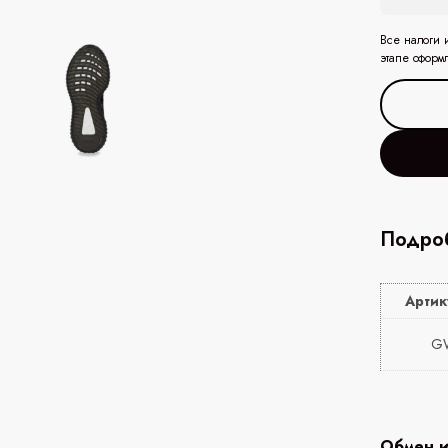
Все налоги 
этапе оформ
Подроб
Артик
G
Обмен и