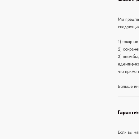
Мы предлаг
следующих
1) товар н
2) сохране
3) пломбы,
идентифика
что приме
Больше ин
Гаранти
Если вы н