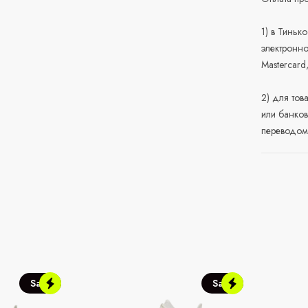
1) в Тиньк
электронно
Mastercard
2) для тов
или банков
переводом 
Sale
Sale