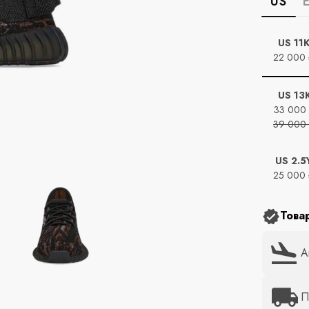
US
US 11
22 000
US 13
33 000
39 000
US 2.5
25 000
Това
А
П