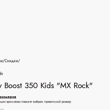
ии
/
Скидки
/
ds
y Boost 350 Kids "MX Rock"
размеров
аших кроссовках поможет выбрать правильный размер