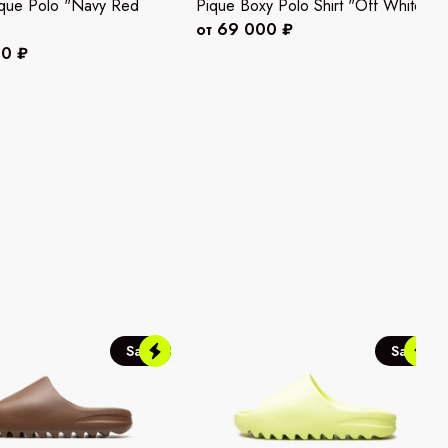
ique Polo "Navy Red
Pique Boxy Polo Shirt "Off White"
от 69 000 ₽
00 ₽
Sale
Sale