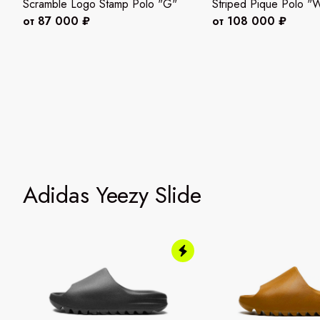
Scramble Logo Stamp Polo "G"
Striped Pique Polo "W
от 87 000 ₽
от 108 000 ₽
Adidas Yeezy Slide