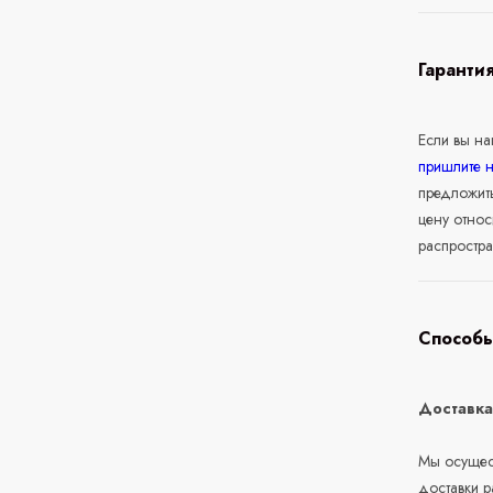
Гаранти
Если вы н
пришлите 
предложит
цену относ
распростра
Способы
Доставк
Мы осущест
доставки 