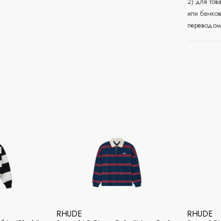
2) для тов
или банков
переводом 
RHUDE
RHUDE