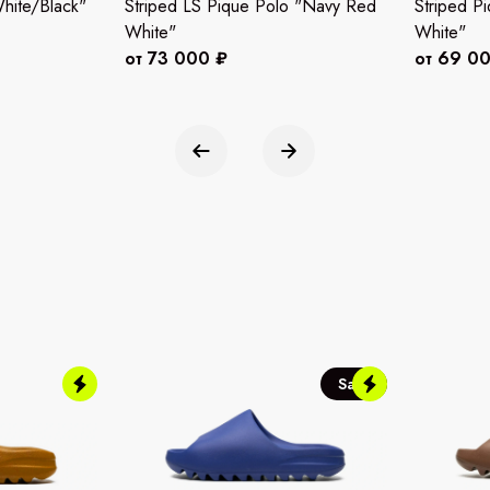
hite/Black"
Striped LS Pique Polo "Navy Red
Striped P
White"
White"
от 73 000 ₽
от 69 0
Sale