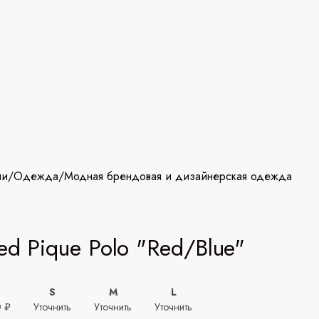
ии
/
Одежда
/
Модная брендовая и дизайнерская одежда
ped Pique Polo "Red/Blue"
S
M
L
0 ₽
Уточнить
Уточнить
Уточнить