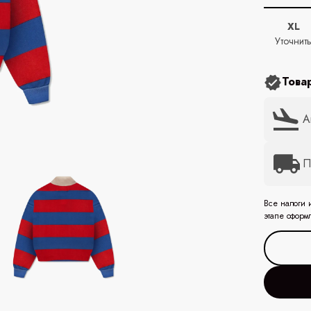
XL
Уточнит
Това
А
П
Все налоги 
этапе оформ