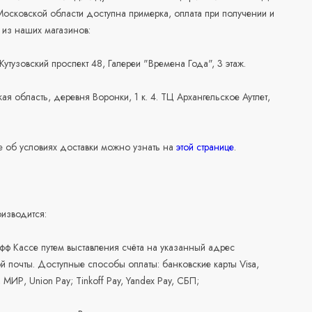
осковской области доступна примерка, оплата при получении и
 из наших магазинов:
 Кутузовский проспект 48, Галереи "Времена Года", 3 этаж.
ая область, деревня Воронки, 1 к. 4. ТЦ Архангельское Аутлет,
 об условиях доставки можно узнать на
этой странице
.
изводится:
офф Кассе путем выставления счёта на указанный адрес
й почты. Доступные способы оплаты: банковские карты Visa,
, МИР, Union Pay; Tinkoff Pay, Yandex Pay, СБП;