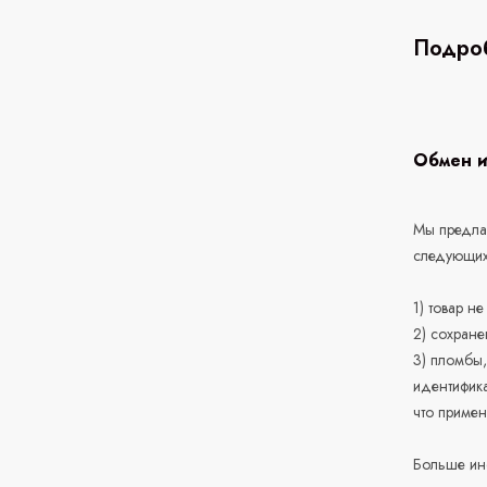
Подроб
Обмен и
Мы предлаг
следующих
1) товар н
2) сохране
3) пломбы,
идентифика
что приме
Больше ин