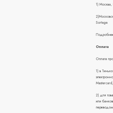
1) Москва,
2)Московск
Sortage.
Подробнее
Оплата
Оплата про
1) в Тиньк
электронно
Mastercard
2) для тов
или банков
переводом 