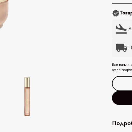
Това
А
П
Все налоги 
этапе оформ
Подроб