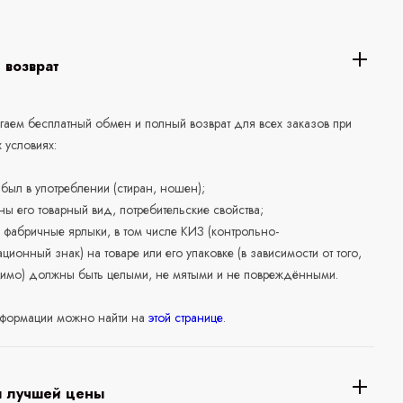
 возврат
аем бесплатный обмен и полный возврат для всех заказов при
 условиях:
е был в употреблении (стиран, ношен);
ны его товарный вид, потребительские свойства;
 фабричные ярлыки, в том числе КИЗ (контрольно-
ционный знак) на товаре или его упаковке (в зависимости от того,
нимо) должны быть целыми, не мятыми и не повреждёнными.
формации можно найти на
этой странице
.
я лучшей цены