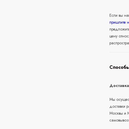
Если вы н
пришлите 
предложит
цену относ
распростра
Способы
Доставк
Мы осущест
доставки 
Москвы и М
самовывоз