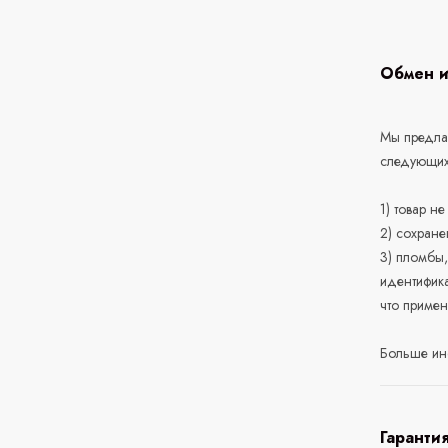
Обмен и
Мы предлаг
следующих
1) товар н
2) сохране
3) пломбы,
идентифика
что приме
Больше ин
Гаранти