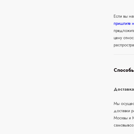
Если вы н
пришлите 
предложит
цену относ
распростра
Способы
Доставк
Мы осущест
доставки 
Москвы и М
самовывоз