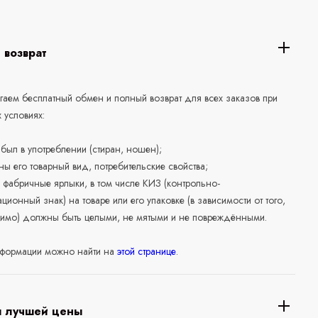
 возврат
аем бесплатный обмен и полный возврат для всех заказов при
 условиях:
е был в употреблении (стиран, ношен);
ны его товарный вид, потребительские свойства;
 фабричные ярлыки, в том числе КИЗ (контрольно-
ционный знак) на товаре или его упаковке (в зависимости от того,
нимо) должны быть целыми, не мятыми и не повреждёнными.
формации можно найти на
этой странице
.
я лучшей цены