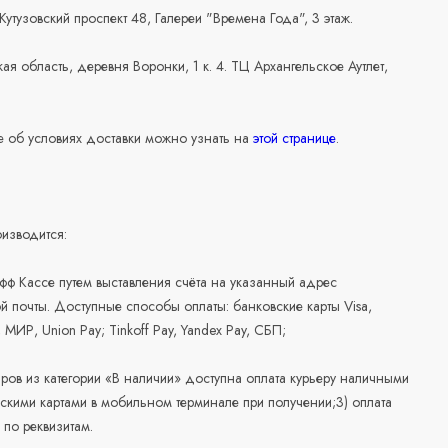
 Кутузовский проспект 48, Галереи "Времена Года", 3 этаж.
ая область, деревня Воронки, 1 к. 4. ТЦ Архангельское Аутлет,
 об условиях доставки можно узнать на
этой странице
.
изводится:
офф Кассе путем выставления счёта на указанный адрес
й почты. Доступные способы оплаты: банковские карты Visa,
, МИР, Union Pay; Tinkoff Pay, Yandex Pay, СБП;
аров из категории «В наличии» доступна оплата курьеру наличными
скими картами в мобильном терминале при получении;3) оплата
по реквизитам.