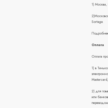
1) Москва,
2)Московск
Sortage.
Подробнее
Оплата
Оплата про
1) в Тиньк
электронно
Mastercard
2) для тов
или банков
переводом 