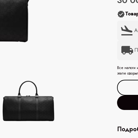
30 0
Това
А
П
Все налоги 
этапе оформ
Подроб