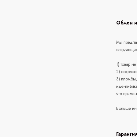
Обмен и
Мы предлаг
следующих
1) товар н
2) сохране
3) пломбы,
идентифика
что приме
Больше ин
Гаранти