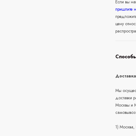
Если вы н
пришлите 
предложит
цену относ
распростра
Способы
Доставк
Мы осущест
доставки 
Москвы и М
самовывоз
1) Москва,