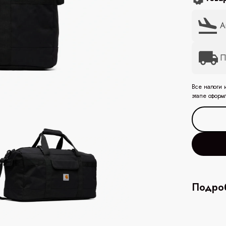
А
П
Все налоги 
этапе оформ
Подроб