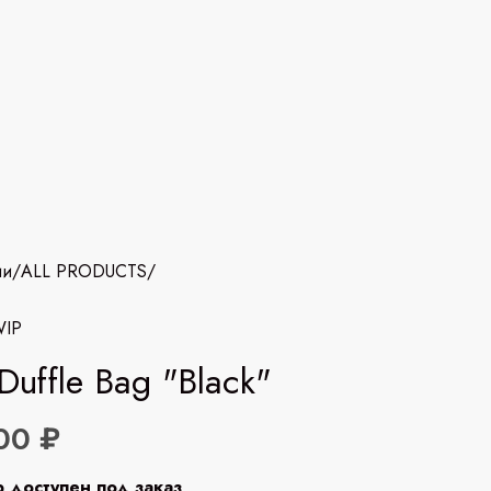
ии
/
ALL PRODUCTS
/
WIP
 Duffle Bag "Black"
00 ₽
р доступен под заказ