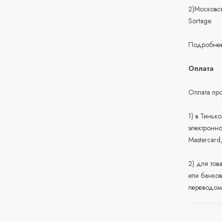
2)Московск
Sortage.
Подробнее
Оплата
Оплата про
1) в Тиньк
электронно
Mastercard
2) для тов
или банков
переводом 