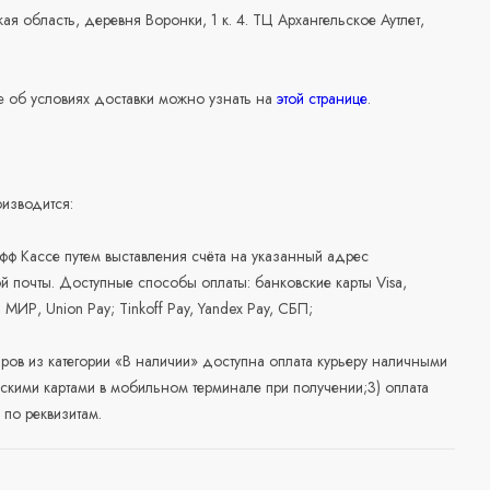
ая область, деревня Воронки, 1 к. 4. ТЦ Архангельское Аутлет,
 об условиях доставки можно узнать на
этой странице
.
изводится:
офф Кассе путем выставления счёта на указанный адрес
й почты. Доступные способы оплаты: банковские карты Visa,
, МИР, Union Pay; Tinkoff Pay, Yandex Pay, СБП;
аров из категории «В наличии» доступна оплата курьеру наличными
скими картами в мобильном терминале при получении;3) оплата
по реквизитам.