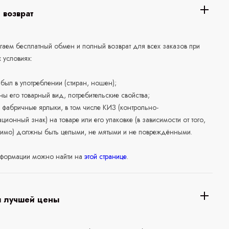
 возврат
аем бесплатный обмен и полный возврат для всех заказов при
 условиях:
е был в употреблении (стиран, ношен);
ны его товарный вид, потребительские свойства;
 фабричные ярлыки, в том числе КИЗ (контрольно-
ционный знак) на товаре или его упаковке (в зависимости от того,
нимо) должны быть целыми, не мятыми и не повреждёнными.
формации можно найти на
этой странице
.
я лучшей цены