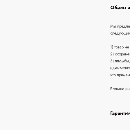
Обмен и
Мы предлаг
следующих
1) товар н
2) сохране
3) пломбы,
идентифика
что приме
Больше ин
Гаранти