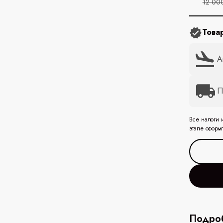
12 00
Това
А
П
Все налоги 
этапе оформ
Подроб