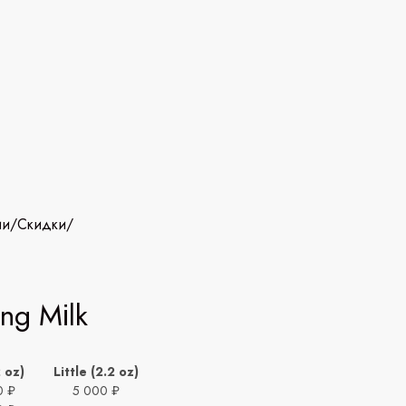
ии
/
Скидки
/
іng Міlk
2 oz)
Little (2.2 oz)
0 ₽
5 000 ₽