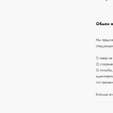
Обмен и
Мы предлаг
следующих
1) товар н
2) сохране
3) пломбы,
идентифика
что приме
Больше ин