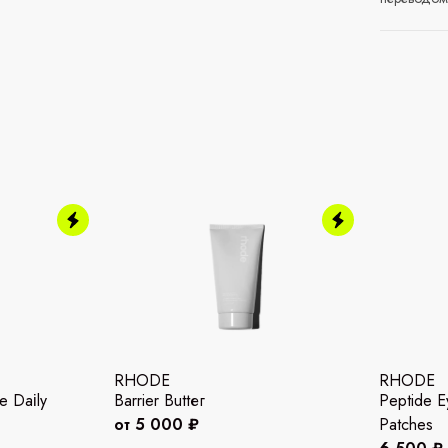
RHODE
RHODE
e Dаіlу
Ваrrier Вuttег
Peptide E
от 5 000 ₽
Patches