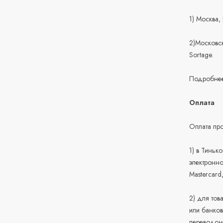
1) Москва,
2)Московск
Sortage.
Подробнее
Оплата
Оплата про
1) в Тиньк
электронно
Mastercard
2) для тов
или банков
переводом 