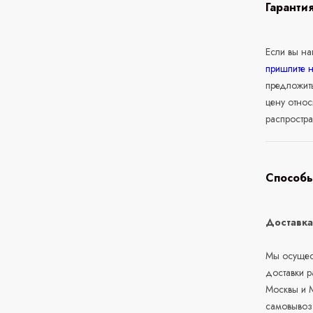
Гаранти
Если вы н
пришлите 
предложит
цену относ
распростра
Способы
Доставк
Мы осущест
доставки 
Москвы и М
самовывоз