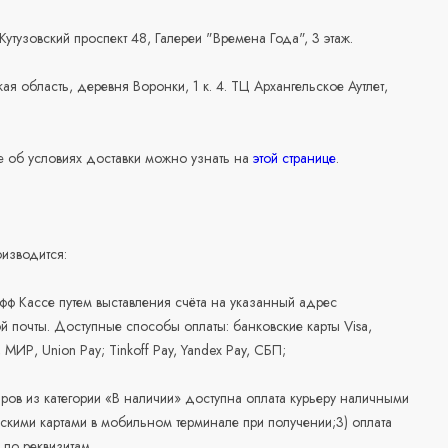
 Кутузовский проспект 48, Галереи "Времена Года", 3 этаж.
ая область, деревня Воронки, 1 к. 4. ТЦ Архангельское Аутлет,
 об условиях доставки можно узнать на
этой странице
.
изводится:
офф Кассе путем выставления счёта на указанный адрес
й почты. Доступные способы оплаты: банковские карты Visa,
, МИР, Union Pay; Tinkoff Pay, Yandex Pay, СБП;
аров из категории «В наличии» доступна оплата курьеру наличными
скими картами в мобильном терминале при получении;3) оплата
по реквизитам.