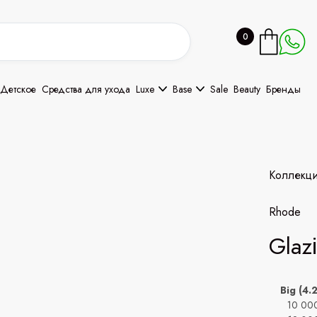
0
Детское
Средства для ухода
Luxe
Base
Sale
Beauty
Бренды
Коллекц
Rhode
Glаz
Big (4.
10 00