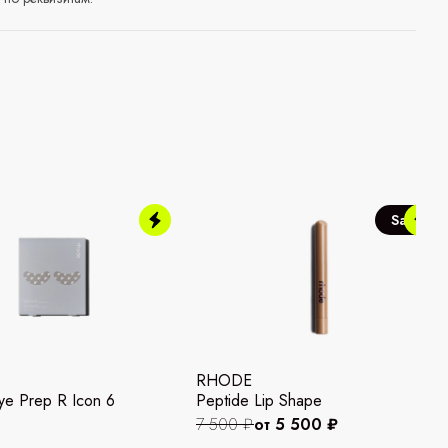
Sale
RHODE
ye Prep R Icon 6
Peptide Lip Shape
7 500 ₽
от 5 500 ₽