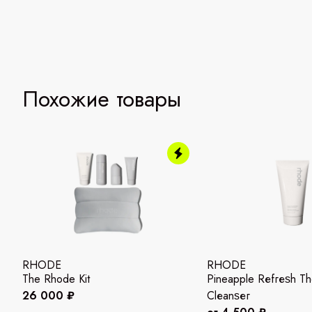
Похожие товары
RHODE
RHODE
The Rhode Kit
Pineapple Rеfгеѕh Th
26 000 ₽
Сlеаnѕег