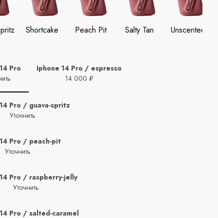
pritz
Shortcake
Peach Pit
Salty Tan
Unscented
14 Pro
Iphone 14 Pro / espresso
нить
14 000 ₽
14 Pro / guava-spritz
Уточнить
14 Pro / peach-pit
Уточнить
14 Pro / raspberry-jelly
Уточнить
14 Pro / salted-caramel