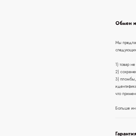
Обмен и
Мы предлаг
следующих
1) товар н
2) сохране
3) пломбы,
идентифика
что приме
Больше ин
Гаранти