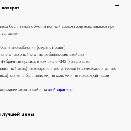
 возврат
аем бесплатный обмен и полный возврат для всех заказов при
 условиях:
е был в употреблении (стиран, ношен);
ны его товарный вид, потребительские свойства;
 фабричные ярлыки, в том числе КИЗ (контрольно-
ционный знак) на товаре или его упаковке (в зависимости от того,
нимо) должны быть целыми, не мятыми и не повреждёнными.
формации можно найти на
этой странице
.
я лучшей цены