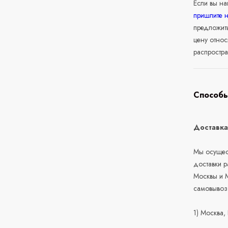
Если вы н
пришлите 
предложит
цену относ
распростра
Способы
Доставк
Мы осущест
доставки 
Москвы и М
самовывоз
1) Москва,