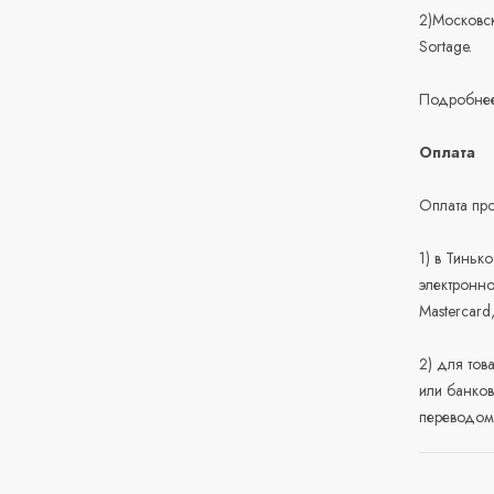
2)Московск
Sortage.
Подробнее
Оплата
Оплата про
1) в Тиньк
электронно
Mastercard
2) для тов
или банков
переводом 