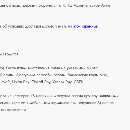
ая область, деревня Воронки, 1 к. 4. ТЦ Архангельское Аутлет,
 об условиях доставки можно узнать на
этой странице
.
изводится:
офф Кассе путем выставления счёта на указанный адрес
й почты. Доступные способы оплаты: банковские карты Visa,
, МИР, Union Pay; Tinkoff Pay, Yandex Pay, СБП;
аров из категории «В наличии» доступна оплата курьеру наличными
скими картами в мобильном терминале при получении;3) оплата
по реквизитам.