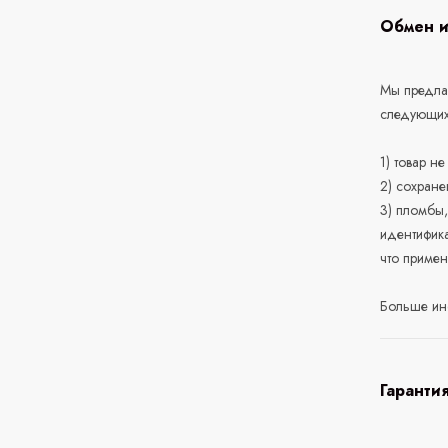
Обмен и
Мы предлаг
следующих
1) товар н
2) сохране
3) пломбы,
идентифика
что приме
Больше ин
Гаранти