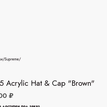
ии
/
Supreme
/
 Acrylic Hat & Cap "Brown"
00 ₽
р доступен под заказ