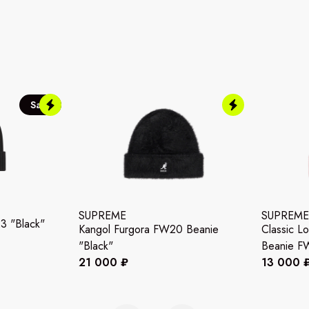
Sale
SUPREME
SUPREME
3 "Black"
Kangol Furgora FW20 Beanie
Classic L
"Black"
Beanie F
21 000 ₽
13 000 