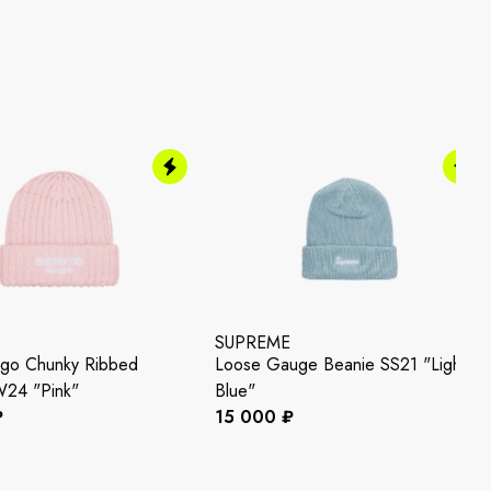
SUPREME
ogo Chunky Ribbed
Loose Gauge Beanie SS21 "Light
W24 "Pink"
Blue"
₽
15 000 ₽