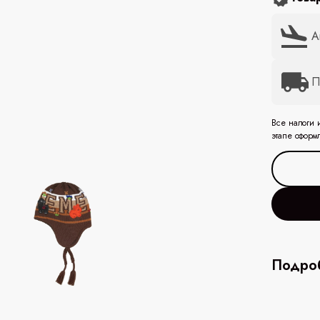
А
П
Все налоги 
этапе оформ
Подроб