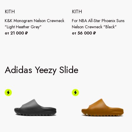
KITH
KITH
K&K Monogram Nelson Crewneck
For NBA All-Star Phoenix Suns
"Light Heather Grey"
Nelson Crewneck "Black"
от 21 000 ₽
от 56 000 ₽
Adidas Yeezy Slide