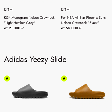
KITH
KITH
K&K Monogram Nelson Crewneck
For NBA All-Star Phoenix Suns
"Light Heather Grey"
Nelson Crewneck "Black"
от 21 000 ₽
от 56 000 ₽
Adidas Yeezy Slide