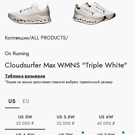
Коллекции
/
ALL PRODUCTS
/
On Running
Cloudsurfer Max WMNS "Triple White"
Таблица размеров
*Бирка на ваших кроссовках поможет выбрать правильный размер
US
EU
US 5W
US 5.5W
US 6W
35 000 ₽
32 000 ₽
45 000 ₽
US 6.5W
US 7W
US 7.5W