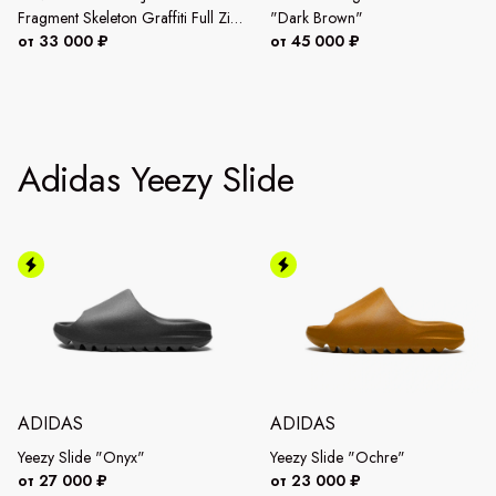
Fragment Skeleton Graffiti Full Zip
"Dark Brown"
Hoodie "Multi"
от 33 000 ₽
от 45 000 ₽
Adidas Yeezy Slide
ADIDAS
ADIDAS
Yeezy Slide "Onyx"
Yeezy Slide "Ochre"
от 27 000 ₽
от 23 000 ₽