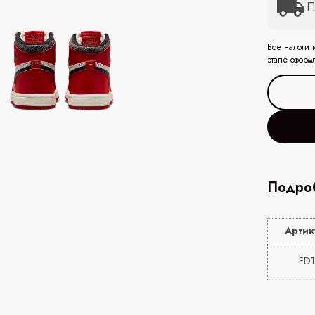
П
Все налоги 
этапе оформ
Подроб
Артик
FD1