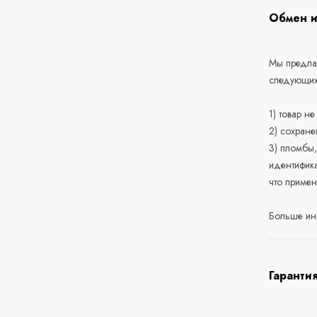
Обмен и
Мы предлаг
следующих
1) товар н
2) сохране
3) пломбы,
идентифика
что приме
Больше ин
Гаранти