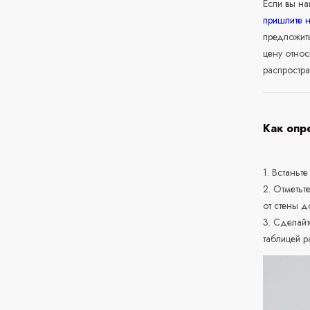
Если вы н
пришлите 
предложит
цену относ
распростра
Как опр
1. Встаньте
2. Отметьт
от стены д
3. Сделайт
таблицей р