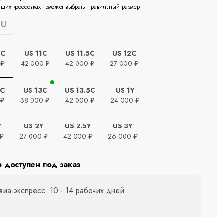
аших кроссовках поможет выбрать правильный размер
EU
5C
US 11C
US 11.5C
US 12C
 ₽
42 000 ₽
42 000 ₽
27 000 ₽
5C
US 13C
US 13.5C
US 1Y
 ₽
38 000 ₽
42 000 ₽
24 000 ₽
Y
US 2Y
US 2.5Y
US 3Y
 ₽
27 000 ₽
42 000 ₽
26 000 ₽
р доступен под заказ
виа-экспресс: 10 - 14 рабочих дней