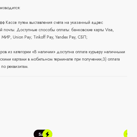
изводится:
офф Кассе путем выставления счёта на указанный адрес
й почты. Доступные способы оплаты: банковские карты Visa,
, МИР, Union Pay; Tinkoff Pay, Yandex Pay, СБП;
аров из категории «В наличии» доступна оплата курьеру наличными
скими картами в мобильном терминале при получении;3) оплата
по реквизитам.
Sale