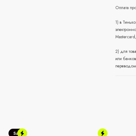
Оплата про
1) в Тиньк
электронно
Mastercard
2) для тов
или банков
переводом 
Sale