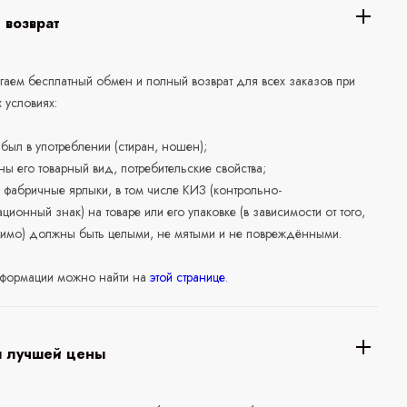
 возврат
аем бесплатный обмен и полный возврат для всех заказов при
 условиях:
е был в употреблении (стиран, ношен);
ны его товарный вид, потребительские свойства;
 фабричные ярлыки, в том числе КИЗ (контрольно-
ционный знак) на товаре или его упаковке (в зависимости от того,
нимо) должны быть целыми, не мятыми и не повреждёнными.
формации можно найти на
этой странице
.
я лучшей цены