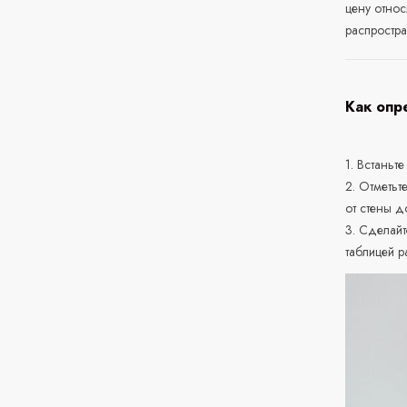
цену относ
распростра
Как опр
1. Встаньте
2. Отметьт
от стены д
3. Сделайт
таблицей р