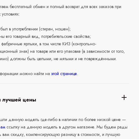
аем бесплатный обмен и полный возврат для всех заказов при
 условиях:
е был в употреблении (стиран, ношен);
ны его товарный вид, потребительские свойства;
 фабричные ярлыки, в том числе КИЗ (контрольно-
ционный знак) на товаре или его упаковке (в зависимости от того,
нимо) должны быть целыми, не мятыми и не повреждёнными.
формации можно найти на
этой странице
.
я лучшей цены
ашли данную модель где-либо в наличии по более низкой цене —
нам
ссылку на данную модель в другом магазине. Мы будем рады
ь вам скидку, компенсирующую разницу в стоимости, и лучшую