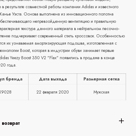
в результате совместной работы компании Adidas и известного
 Канье Уэста. Основа выполнена из инновационного полотна
, обеспечивающего непревзойденную вентиляцию и правильную
арактерная текстура данного материала в нейтральном песочно-
ттенке подчеркивает современный стиль кроссовок. Особенностью
тся их узнаваемая амортизирующая подошва, изготовленная с
хнологии Boost, которая в индустрии обуви занимает первые
didas Yeezy Boost 350 V2 "Flax" появились в продаже в конце
20 года.
ул бренда
Дата выхода
Размерная сетка
X9028
22
февраля 2020
Мужская
 возврат