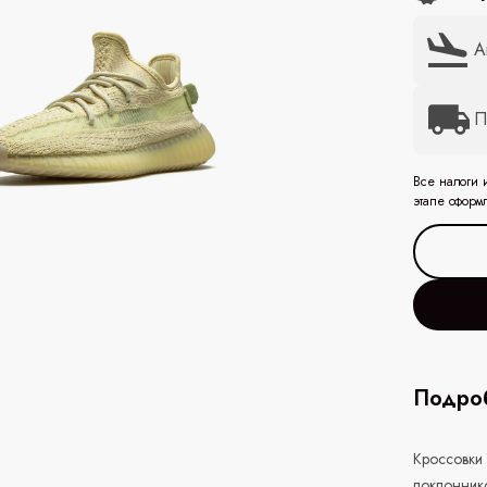
А
П
Все налоги 
этапе оформ
Подроб
Кроссовки 
поклоннико