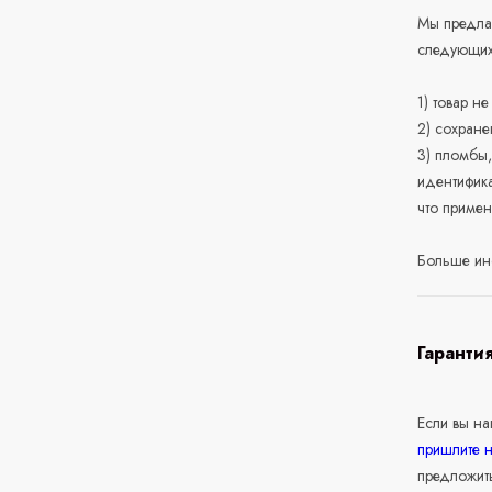
Мы предлаг
следующих
1) товар н
2) сохране
3) пломбы,
идентифика
что приме
Больше ин
Гаранти
Если вы н
пришлите 
предложит