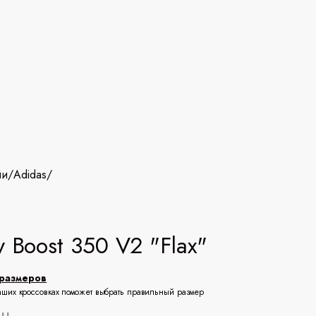
ии
/
Adidas
/
y Boost 350 V2 "Flax"
размеров
аших кроссовках поможет выбрать правильный размер