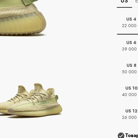
US
US 4
22 000
US 6
39 000
US 8
50 000
US 10
40 000
US 12
26 000
Това