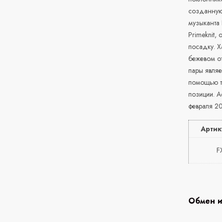
созданную 
музыканта
Primeknit
посадку. Х
бежевом о
пары являе
помощью те
позиции. A
февраля 20
Артик
F
Обмен и