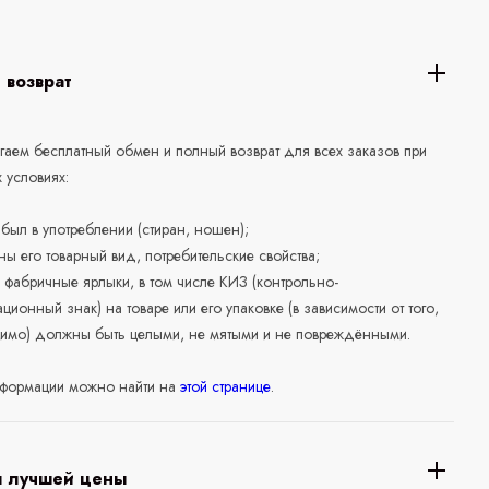
 возврат
аем бесплатный обмен и полный возврат для всех заказов при
 условиях:
е был в употреблении (стиран, ношен);
ны его товарный вид, потребительские свойства;
 фабричные ярлыки, в том числе КИЗ (контрольно-
ционный знак) на товаре или его упаковке (в зависимости от того,
нимо) должны быть целыми, не мятыми и не повреждёнными.
формации можно найти на
этой странице
.
я лучшей цены