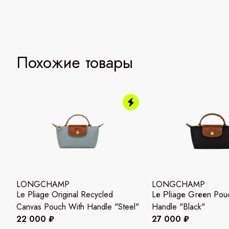
Похожие товары
LONGCHAMP
LONGCHAMP
Le Pliage Original Recycled
Lе Ρlіаgе Gгееn Pouc
Canvas Pouch With Handle "Steel"
Handle "Вlасk"
22 000 ₽
27 000 ₽