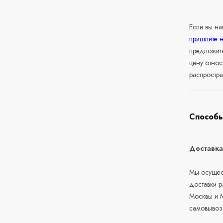
Если вы н
пришлите 
предложит
цену относ
распростра
Способы
Доставк
Мы осущест
доставки 
Москвы и М
самовывоз