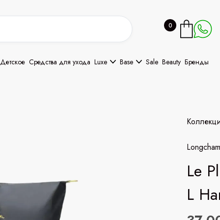
0
Детское
Средства для ухода
Luxe
Base
Sale
Beauty
Бренды
Коллекц
Longcha
Le P
L Ha