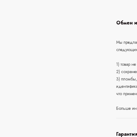
Обмен и
Мы предлаг
следующих
1) товар н
2) сохране
3) пломбы,
идентифика
что приме
Больше ин
Гаранти