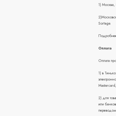
1) Москва,
2)Московск
Sortage.
Подробнее
Оплата
Оплата про
1) в Тиньк
электронно
Mastercard
2) для тов
или банков
переводом 