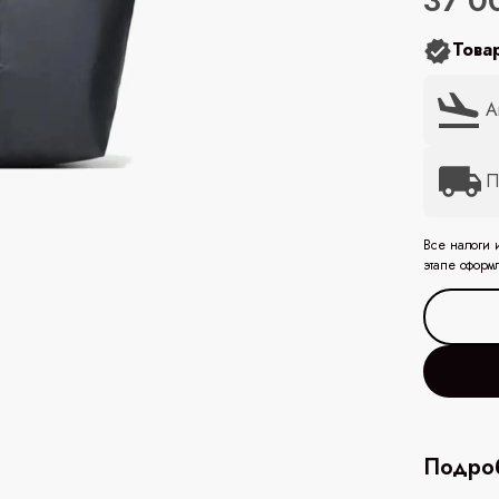
37 0
Това
А
П
Все налоги 
этапе оформ
Подроб