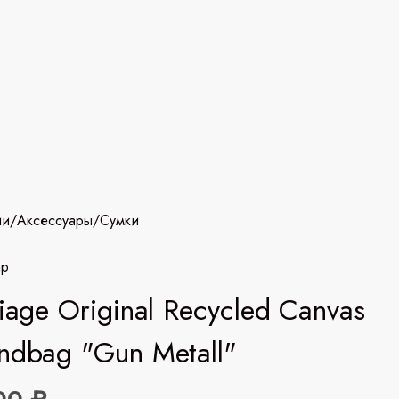
ии
/
Аксессуары
/
Сумки
mp
liage Original Recycled Canvas
ndbag "Gun Metall"