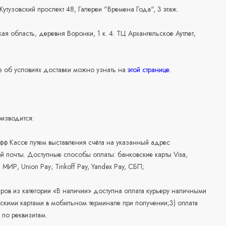
 Кутузовский проспект 48, Галереи "Времена Года", 3 этаж.
ая область, деревня Воронки, 1 к. 4. ТЦ Архангельское Аутлет,
 об условиях доставки можно узнать на
этой странице
.
изводится:
офф Кассе путем выставления счёта на указанный адрес
й почты. Доступные способы оплаты: банковские карты Visa,
, МИР, Union Pay; Tinkoff Pay, Yandex Pay, СБП;
аров из категории «В наличии» доступна оплата курьеру наличными
скими картами в мобильном терминале при получении;3) оплата
по реквизитам.