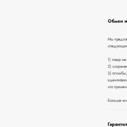
Обмен и
Мы предлаг
следующих
1) товар н
2) сохране
3) пломбы,
идентифика
что приме
Больше ин
Гаранти