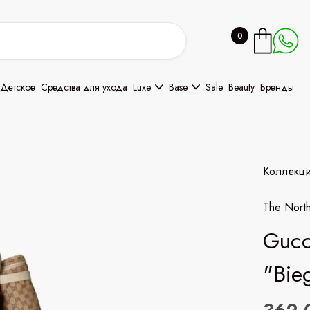
0
Детское
Средства для ухода
Luxe
Base
Sale
Beauty
Бренды
Коллекц
The Nort
Gucc
"Bie