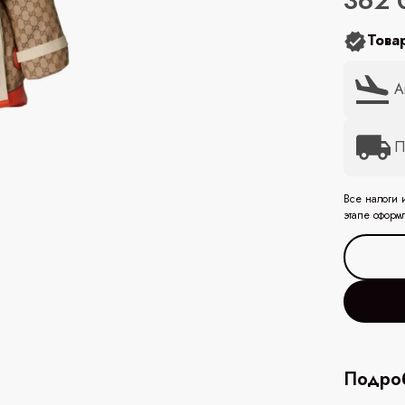
362 
Това
А
П
Все налоги 
этапе оформ
Подроб