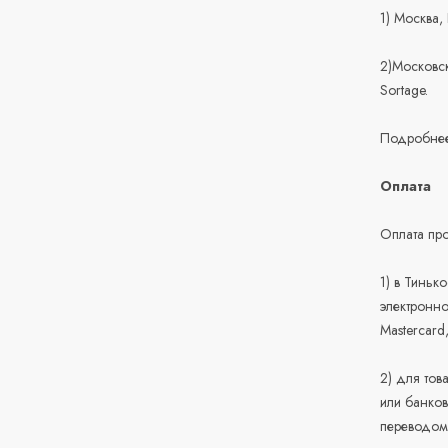
1) Москва,
2)Московск
Sortage.
Подробнее
Оплата
Оплата про
1) в Тиньк
электронно
Mastercard
2) для тов
или банков
переводом 