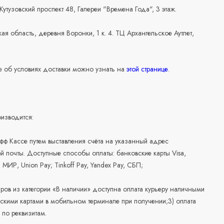
 Кутузовский проспект 48, Галереи "Времена Года", 3 этаж.
ая область, деревня Воронки, 1 к. 4. ТЦ Архангельское Аутлет,
 об условиях доставки можно узнать на
этой странице
.
изводится:
офф Кассе путем выставления счёта на указанный адрес
й почты. Доступные способы оплаты: банковские карты Visa,
, МИР, Union Pay; Tinkoff Pay, Yandex Pay, СБП;
аров из категории «В наличии» доступна оплата курьеру наличными
скими картами в мобильном терминале при получении;3) оплата
по реквизитам.