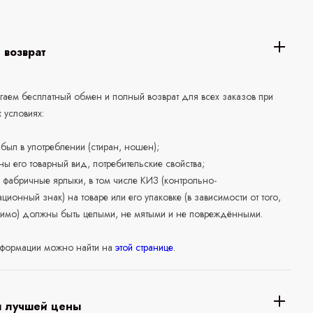
 возврат
аем бесплатный обмен и полный возврат для всех заказов при
 условиях:
е был в употреблении (стиран, ношен);
ны его товарный вид, потребительские свойства;
 фабричные ярлыки, в том числе КИЗ (контрольно-
ционный знак) на товаре или его упаковке (в зависимости от того,
нимо) должны быть целыми, не мятыми и не повреждёнными.
формации можно найти на
этой странице
.
я лучшей цены