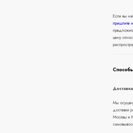
Если вы н
пришлите 
предложит
цену относ
распростра
Способы
Доставк
Мы осущест
доставки 
Москвы и М
самовывоз