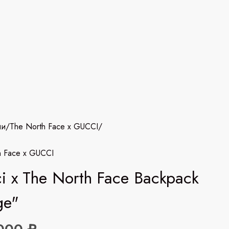
ии
/
The North Face x GUCCI
/
h Face x GUCCI
i x The North Face Backpack
ge"