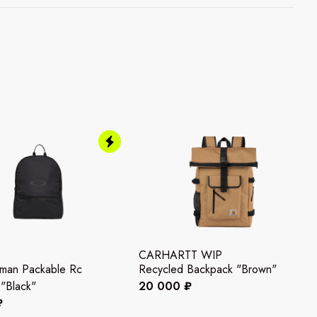
CARHARTT WIP
hman Packable Rc
Recycled Backpack "Brown"
"Black"
20 000 ₽
₽