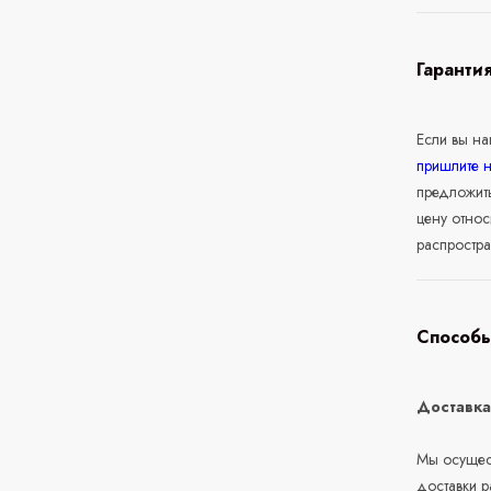
Гаранти
Если вы н
пришлите 
предложит
цену относ
распростра
Способы
Доставк
Мы осущест
доставки 