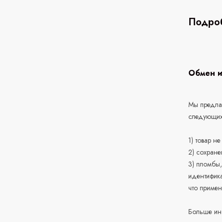
Подроб
Обмен и
Мы предлаг
следующих
1) товар н
2) сохране
3) пломбы,
идентифика
что приме
Больше ин