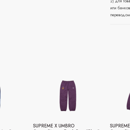
2) для тов
или банков
переводом 
SUPREME X UMBRO
SUPREME