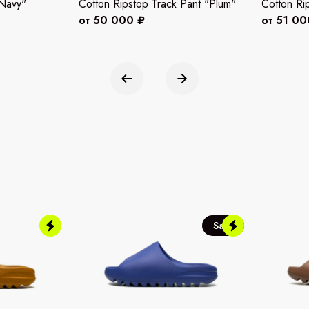
"Navy"
Cotton Ripstop Track Pant "Plum"
Cotton Ri
от 50 000 ₽
от 51 00
Sale