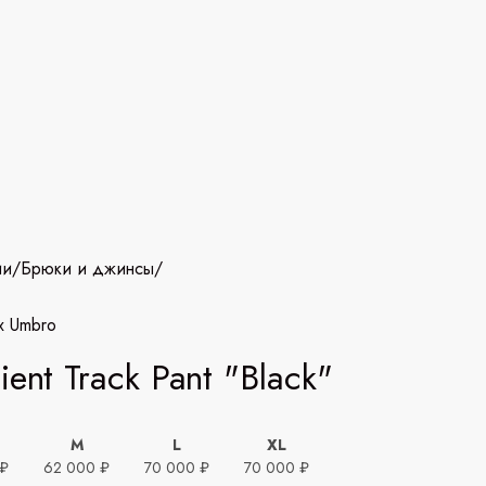
ии
/
Брюки и джинсы
/
x Umbro
ient Track Pant "Black"
M
L
XL
 ₽
62 000 ₽
70 000 ₽
70 000 ₽