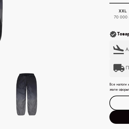
XXL
70 000
Това
А
П
Все налоги 
этапе оформ