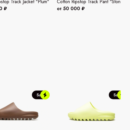
pstop Track Jacket "Plum"
Cotton Ripstop Track Pant "Stone"
0 ₽
от 50 000 ₽
Sale
Sale