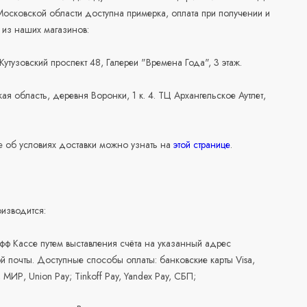
осковской области доступна примерка, оплата при получении и
 из наших магазинов:
 Кутузовский проспект 48, Галереи "Времена Года", 3 этаж.
ая область, деревня Воронки, 1 к. 4. ТЦ Архангельское Аутлет,
 об условиях доставки можно узнать на
этой странице
.
изводится:
офф Кассе путем выставления счёта на указанный адрес
й почты. Доступные способы оплаты: банковские карты Visa,
, МИР, Union Pay; Tinkoff Pay, Yandex Pay, СБП;