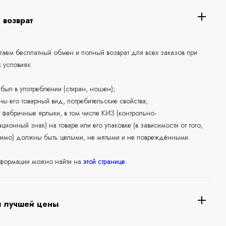
 возврат
аем бесплатный обмен и полный возврат для всех заказов при
 условиях:
е был в употреблении (стиран, ношен);
ны его товарный вид, потребительские свойства;
 фабричные ярлыки, в том числе КИЗ (контрольно-
ционный знак) на товаре или его упаковке (в зависимости от того,
нимо) должны быть целыми, не мятыми и не повреждёнными.
формации можно найти на
этой странице
.
я лучшей цены