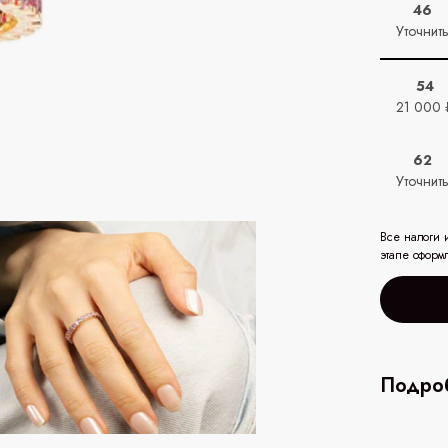
46
Уточнит
54
21 000 
62
Уточнит
Все налоги 
этапе оформ
Подроб