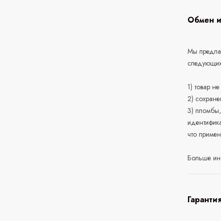
Обмен и
Мы предлаг
следующих
1) товар н
2) сохране
3) пломбы,
идентифика
что приме
Больше ин
Гаранти