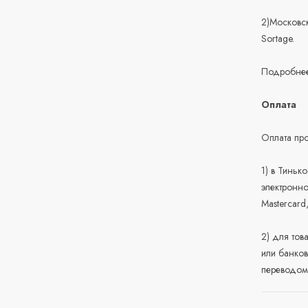
2)Московск
Sortage.
Подробнее
Оплата
Оплата про
1) в Тиньк
электронно
Mastercard
2) для тов
или банков
переводом 