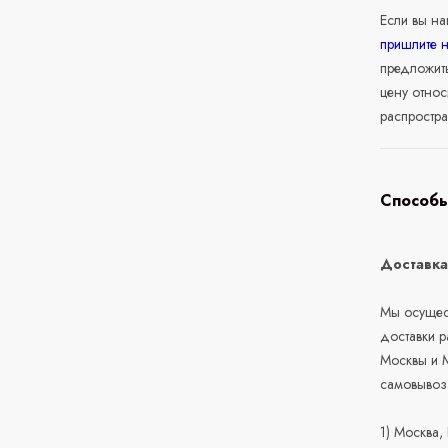
Если вы н
пришлите 
предложит
цену относ
распростра
Способы
Доставк
Мы осущест
доставки 
Москвы и М
самовывоз
1) Москва,