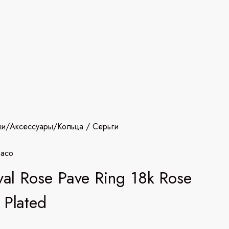
ии
/
Аксессуары
/
Кольца / Серьги
aco
ival Rose Pave Ring 18k Rose
 Plated