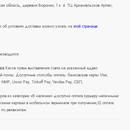
ая область, деревня Воронки, 1 к. 4. ТЦ Архангельское Аутлет,
 об условиях доставки можно узнать на
этой странице
.
изводится:
офф Кассе путем выставления счёта на указанный адрес
й почты. Доступные способы оплаты: банковские карты Visa,
, МИР, Union Pay; Tinkoff Pay, Yandex Pay, СБП;
аров из категории «В наличии» доступна оплата курьеру наличными
скими картами в мобильном терминале при получении;3) оплата
по реквизитам.