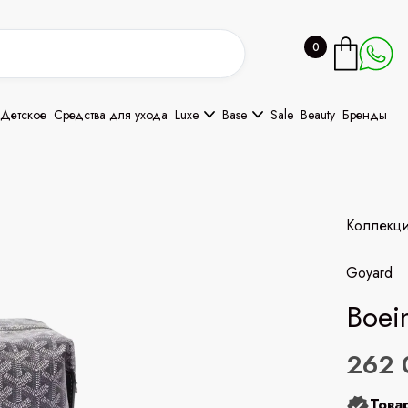
0
Детское
Средства для ухода
Luxe
Base
Sale
Beauty
Бренды
Коллекц
Goyard
Boei
262 
Това