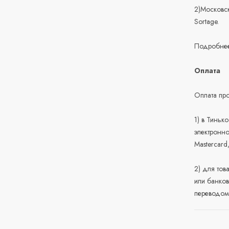
2)Московск
Sortage.
Подробнее
Оплата
Оплата про
1) в Тиньк
электронно
Mastercard
2) для тов
или банков
переводом 