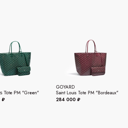
GOYARD
іѕ Τοtе ΡМ "Gгееn"
Saint Louis Tote PM "Bordeaux"
 ₽
284 000 ₽