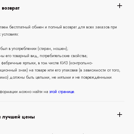
 возврат
аем бесплатный обмен и полный возврат для всех заказов при
 условиях:
е был в употреблении (стиран, ношен);
ны его товарный вид, потребительские свойства;
 фабричные ярлыки, в том числе КИЗ (контрольно-
ционный знак) на товаре или его упаковке (в зависимости от того,
нимо) должны быть целыми, не мятыми и не повреждёнными.
формации можно найти на
этой странице
.
я лучшей цены