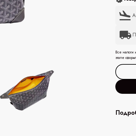
А
П
Все налоги 
этапе оформ
Подроб