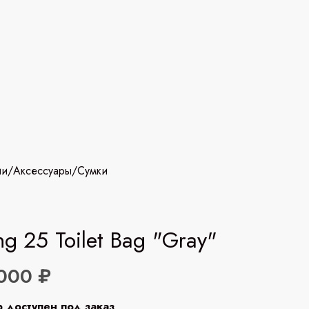
ии
/
Аксессуары
/
Сумки
ng 25 Toilet Bag "Gray"
000 ₽
р доступен под заказ