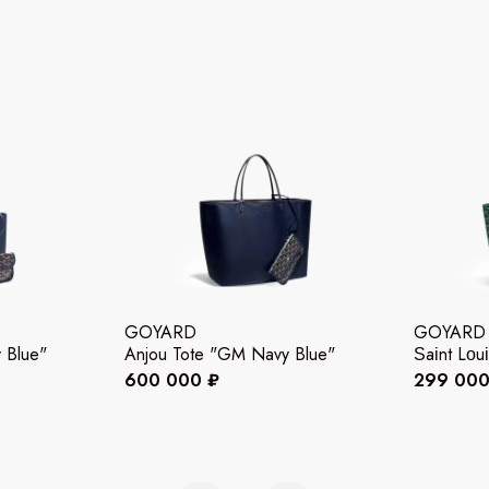
GOYARD
GOYARD
 Blue"
Anjou Tote "GM Navy Blue"
Ѕаіnt Lοu
600 000 ₽
299 000