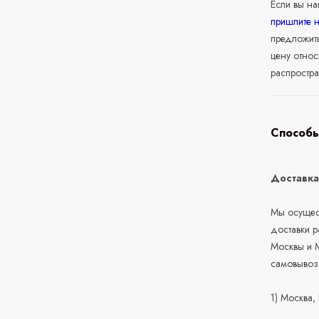
Если вы н
пришлите 
предложит
цену относ
распростра
Способы
Доставк
Мы осущест
доставки 
Москвы и М
самовывоз
1) Москва,