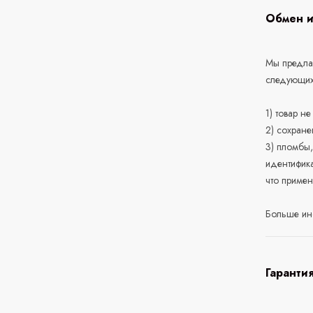
Обмен и
Мы предлаг
следующих
1) товар н
2) сохране
3) пломбы,
идентифика
что приме
Больше ин
Гаранти