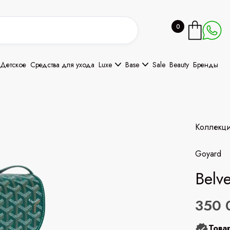
0
Детское
Средства для ухода
Luxe
Base
Sale
Beauty
Бренды
Коллекц
Goyard
Belv
350 
Това