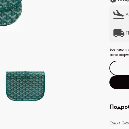
А
П
Все налоги 
этапе оформ
Подроб
Сумка Goy