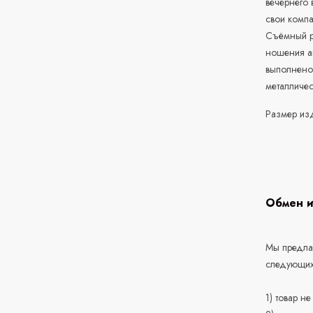
вечернего
свои компа
Съёмный р
ношения а
выполнено 
металличес
Размер изд
Обмен и
Мы предлаг
следующих
1) товар н