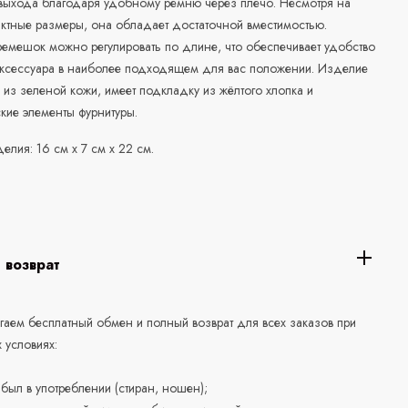
 выхода благодаря удобному ремню через плечо. Несмотря на
ктные размеры, она обладает достаточной вместимостью.
емешок можно регулировать по длине, что обеспечивает удобство
ксессуара в наиболее подходящем для вас положении. Изделие
из зеленой кожи, имеет подкладку из жёлтого хлопка и
кие элементы фурнитуры.
елия: 16 см x 7 см x 22 см.
 возврат
аем бесплатный обмен и полный возврат для всех заказов при
 условиях:
е был в употреблении (стиран, ношен);