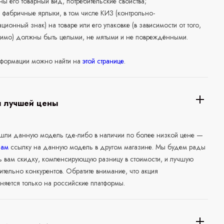
ны его товарный вид, потребительские свойства;
 фабричные ярлыки, в том числе КИЗ (контрольно-
ционный знак) на товаре или его упаковке (в зависимости от того,
нимо) должны быть целыми, не мятыми и не повреждёнными.
формации можно найти на
этой странице
.
я лучшей цены
ашли данную модель где-либо в наличии по более низкой цене —
нам
ссылку на данную модель в другом магазине. Мы будем рады
ь вам скидку, компенсирующую разницу в стоимости, и лучшую
ительно конкурентов. Обратите внимание, что акция
няется только на российские платформы.