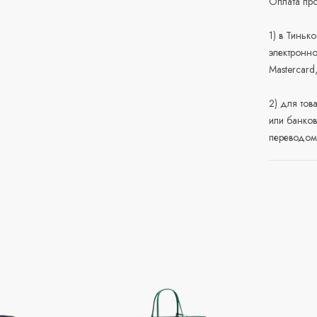
Оплата про
1) в Тиньк
электронно
Mastercard
2) для тов
или банков
переводом 