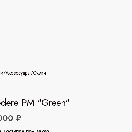
ии
/
Аксессуары
/
Сумки
edere PM "Green"
000 ₽
р доступен под заказ