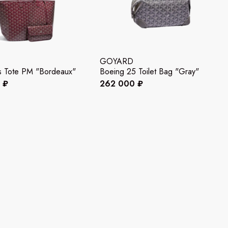
GOYARD
is Tote PM "Bordeaux"
Boeing 25 Toilet Bag "Gray"
 ₽
262 000 ₽