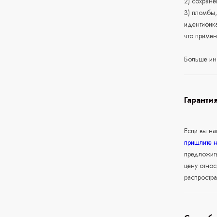
2) сохране
3) пломбы,
идентифика
что приме
Больше ин
Гаранти
Если вы н
пришлите 
предложит
цену относ
распростра