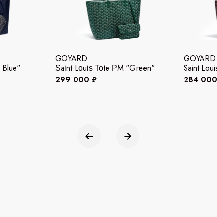
GOYARD
GOYARD
 Blue"
Ѕаіnt Lοuіѕ Τοtе ΡМ "Gгееn"
Saint Lou
299 000 ₽
284 000