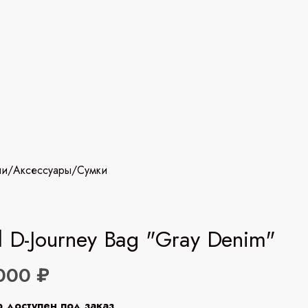
ии
/
Аксессуары
/
Сумки
l D-Journey Bag "Gray Denim"
000 ₽
р доступен под заказ