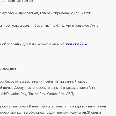
 из наших магазинов:
 Кутузовский проспект 48, Галереи "Времена Года", 3 этаж.
ая область, деревня Воронки, 1 к. 4. ТЦ Архангельское Аутлет,
 об условиях доставки можно узнать на
этой странице
.
изводится:
офф Кассе путем выставления счёта на указанный адрес
й почты. Доступные способы оплаты: банковские карты Visa,
, МИР, Union Pay; Tinkoff Pay, Yandex Pay, СБП;
аров из категории «В наличии» доступна оплата курьеру наличными
скими картами в мобильном терминале при получении;3) оплата