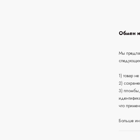
Обмен и
Мы предлаг
следующих
1) товар н
2) сохране
3) пломбы,
идентифика
что приме
Больше ин