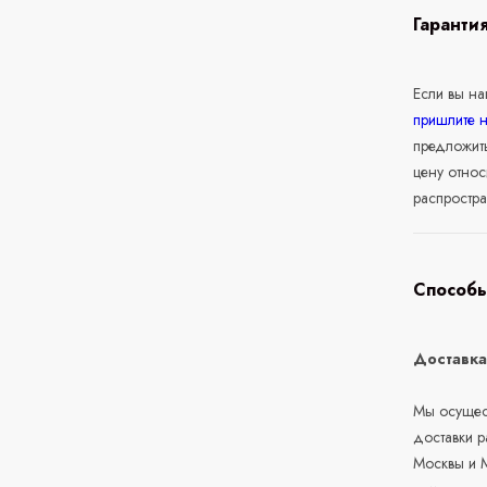
Гаранти
Если вы н
пришлите 
предложит
цену относ
распростра
Способы
Доставк
Мы осущест
доставки 
Москвы и М