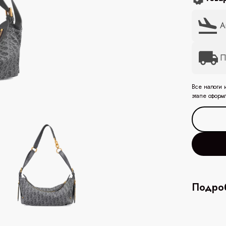
А
П
Все налоги 
этапе оформ
Подроб