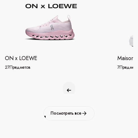
ON x LOEWE
Maison 
27
Предметов
7
Предмето
Посмотреть все