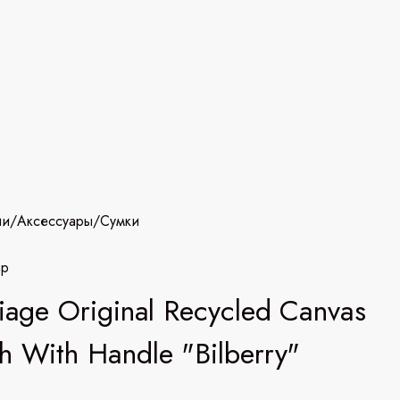
ии
/
Аксессуары
/
Сумки
mp
liage Original Recycled Canvas
h With Handle "Bilberry"