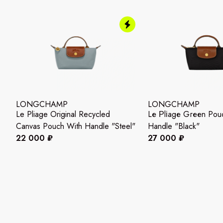
LONGCHAMP
LONGCHAMP
Le Pliage Original Recycled
Lе Ρlіаgе Gгееn Pouc
Canvas Pouch With Handle "Steel"
Handle "Вlасk"
22 000 ₽
27 000 ₽