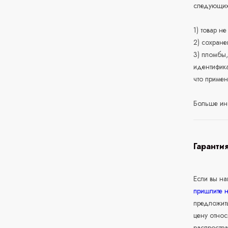
следующих
1) товар н
2) сохране
3) пломбы,
идентифика
что приме
Больше ин
Гаранти
Если вы н
пришлите 
предложит
цену относ
распростра