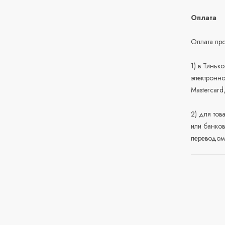
Оплата
Оплата про
1) в Тиньк
электронно
Mastercard
2) для тов
или банков
переводом 