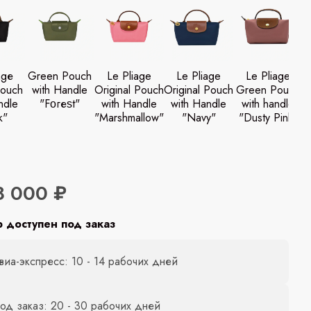
аgе
Green Pouch
Le Pliage
Le Pliage
Le Pliage
ouch
with Handle
Original Pouch
Original Pouch
Green Pouch
ndle
"Fοгеѕt"
with Handle
with Handle
with handle
k"
"Marshmallow"
"Navy"
"Dusty Pink"
8 000 ₽
р доступен под заказ
виа-экспресс: 10 - 14 рабочих дней
од заказ: 20 - 30 рабочих дней