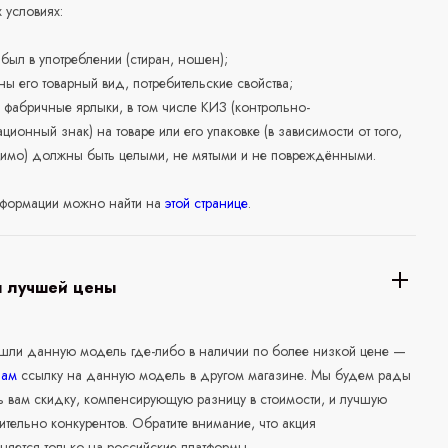
 условиях:
е был в употреблении (стиран, ношен);
ны его товарный вид, потребительские свойства;
 фабричные ярлыки, в том числе КИЗ (контрольно-
ционный знак) на товаре или его упаковке (в зависимости от того,
нимо) должны быть целыми, не мятыми и не повреждёнными.
формации можно найти на
этой странице
.
я лучшей цены
ашли данную модель где-либо в наличии по более низкой цене —
нам
ссылку на данную модель в другом магазине. Мы будем рады
ь вам скидку, компенсирующую разницу в стоимости, и лучшую
ительно конкурентов. Обратите внимание, что акция
няется только на российские платформы.