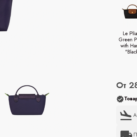
Lе Ρlі
Gгееn P
with Ha
"Вlас
От 2
Това
А
П