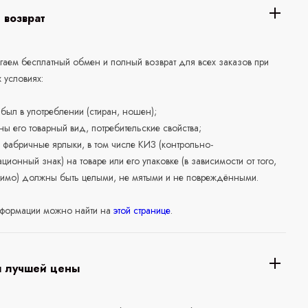
 возврат
аем бесплатный обмен и полный возврат для всех заказов при
 условиях:
е был в употреблении (стиран, ношен);
ны его товарный вид, потребительские свойства;
 фабричные ярлыки, в том числе КИЗ (контрольно-
ционный знак) на товаре или его упаковке (в зависимости от того,
нимо) должны быть целыми, не мятыми и не повреждёнными.
формации можно найти на
этой странице
.
я лучшей цены