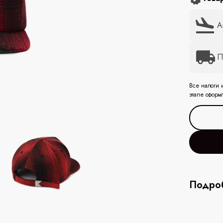
А
П
Все налоги 
этапе оформ
Подроб