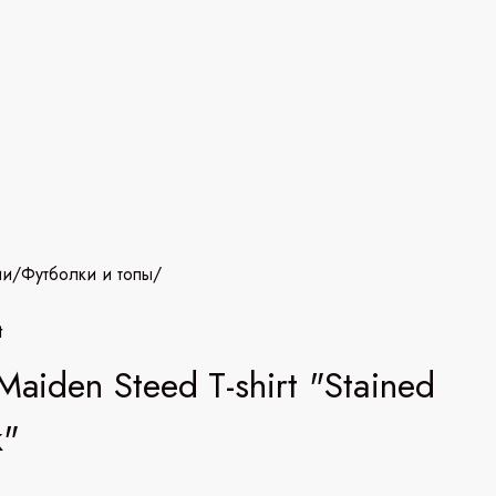
ии
/
Футболки и топы
/
t
Maiden Steed T-shirt "Stained
k"