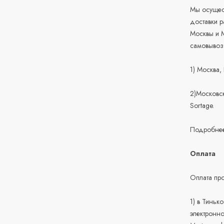
Мы осущест
доставки 
Москвы и М
самовывоз
1) Москва,
2)Московск
Sortage.
Подробнее
Оплата
Оплата про
1) в Тиньк
электронно