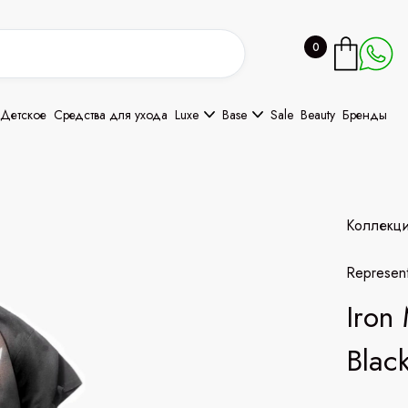
0
Детское
Средства для ухода
Luxe
Base
Sale
Beauty
Бренды
Коллекц
Represen
Iron 
Blac