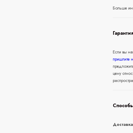
Больше ин
Гаранти
Если вы н
пришлите 
предложит
цену относ
распростра
Способы
Доставк