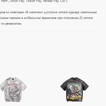
, МИР, Union Pay; Tinkoff Pay, Yandex Pay, СБП;
аров из категории «В наличии» доступна оплата курьеру наличными
скими картами в мобильном терминале при получении;3) оплата
по реквизитам.