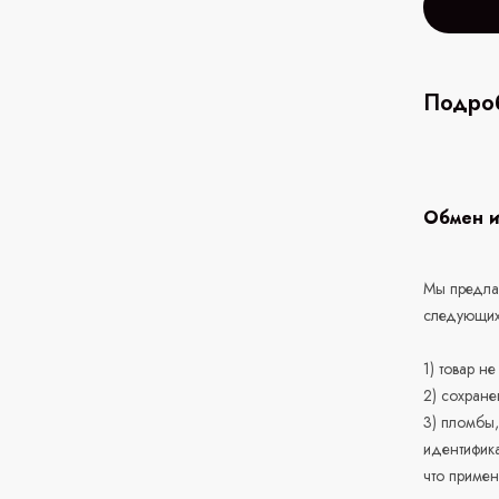
Подроб
Обмен и
Мы предлаг
следующих
1) товар н
2) сохране
3) пломбы,
идентифика
что приме