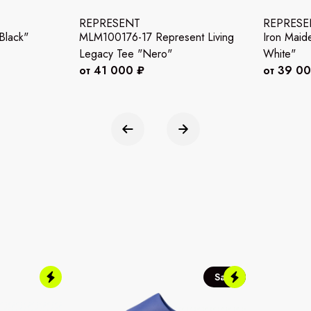
REPRESENT
REPRESE
"Black"
MLM100176-17 Represent Living
Iron Maiden
Legacy Tee "Nero"
White"
от 41 000 ₽
от 39 0
Sale