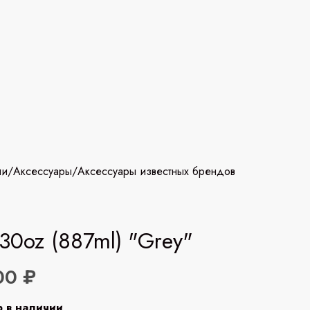
ии
/
Аксессуары
/
Аксессуары известных брендов
30oz (887ml) "Grey"
00 ₽
р в наличии