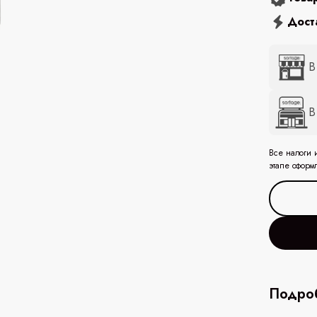
Дост
В
В
Все налоги 
этапе оформ
Подроб