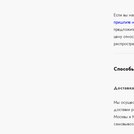
Если вы н
пришлите 
предложит
цену относ
распростра
Способы
Доставк
Мы осущест
доставки 
Москвы и М
самовывоз