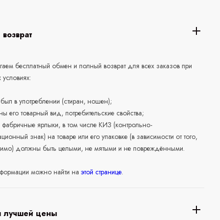
 возврат
аем бесплатный обмен и полный возврат для всех заказов при
 условиях:
е был в употреблении (стиран, ношен);
ны его товарный вид, потребительские свойства;
 фабричные ярлыки, в том числе КИЗ (контрольно-
ционный знак) на товаре или его упаковке (в зависимости от того,
нимо) должны быть целыми, не мятыми и не повреждёнными.
формации можно найти на
этой странице
.
я лучшей цены