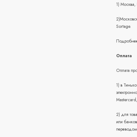
1) Москва,
2)Московск
Sortage.
Подробнее
Оплата
Оплата про
1) в Тиньк
электронно
Mastercard
2) для тов
или банков
переводом 