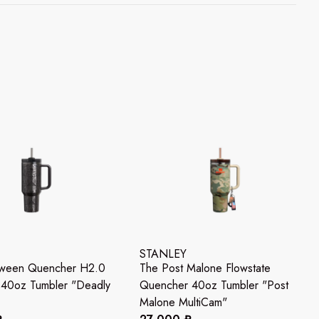
STANLEY
oween Quencher H2.0
The Post Malone Flowstate
 40oz Tumbler "Deadly
Quencher 40oz Tumbler "Post
Malone MultiCam"