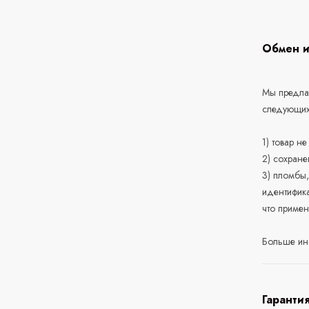
Обмен и
Мы предлаг
следующих
1) товар н
2) сохране
3) пломбы,
идентифика
что приме
Больше ин
Гаранти