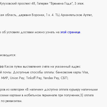
 Кутузовский проспект 48, Галереи "Времена Года", 3 этаж.
ая область, деревня Воронки, 1 к. 4. ТЦ Архангельское Аутлет,
 об условиях доставки можно узнать на
этой странице
.
изводится:
офф Кассе путем выставления счёта на указанный адрес
й почты. Доступные способы оплаты: банковские карты Visa,
, МИР, Union Pay; Tinkoff Pay, Yandex Pay, СБП;
аров из категории «В наличии» доступна оплата курьеру наличными
скими картами в мобильном терминале при получении;3) оплата
по реквизитам.