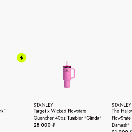
STANLEY
STANLEY
nk"
Target x Wicked Flowstate
The Hall
Quencher 40oz Tumbler "Glinda"
FlowState
28 000 ₽
Damask"