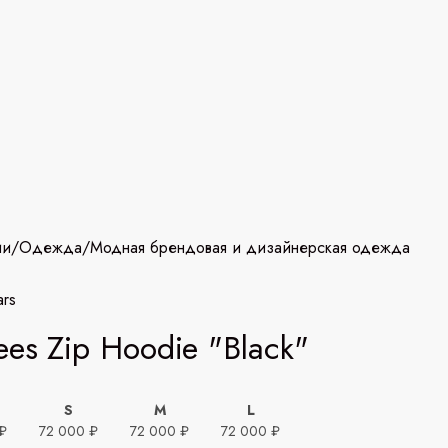
ии
/
Одежда
/
Модная брендовая и дизайнерская одежда
ars
ees Zip Hoodie "Black"
S
M
L
₽
72 000 ₽
72 000 ₽
72 000 ₽