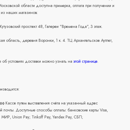
осковской области доступна примерка, оплата при получении и
 из наших магазинов:
 Кутузовский проспект 48, Галереи "Времена Года", 3 этаж.
ая область, деревня Воронки, 1 к. 4. ТЦ Архангельское Аутлет,
 об условиях доставки можно узнать на
этой странице
.
изводится:
офф Кассе путем выставления счёта на указанный адрес
й почты. Доступные способы оплаты: банковские карты Visa,
, МИР, Union Pay; Tinkoff Pay, Yandex Pay, СБП;