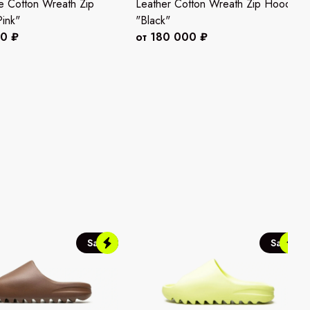
e Cotton Wreath Zip
Leather Cotton Wreath Zip Hoodie
ink"
"Black"
00 ₽
от 180 000 ₽
Sale
Sale