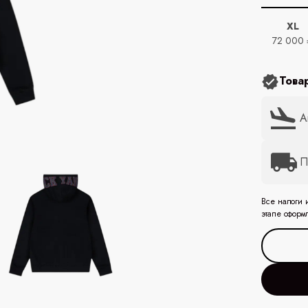
XL
72 000 
Това
А
П
Все налоги 
этапе оформ