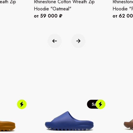
eath Zip
Rhinestone Cotton Wreath Zip
Rhineston
Hoodie "Oatmeal"
Hoodie "P
от 59 000 ₽
от 62 0
Sale