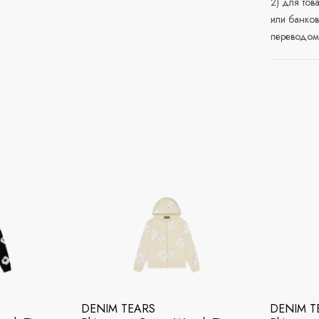
2) для тов
или банков
переводом 
DENIM TEARS
DENIM T