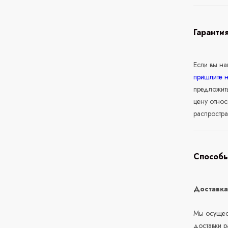
Гаранти
Если вы н
пришлите 
предложит
цену относ
распростра
Способы
Доставк
Мы осущест
доставки 