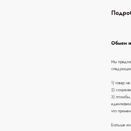
Подроб
Обмен и
Мы предлаг
следующих
1) товар н
2) сохране
3) пломбы,
идентифика
что приме
Больше ин