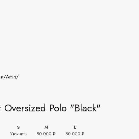
ии
/
Amiri
/
t Oversized Polo "Black"
S
M
L
ь
Уточнить
80 000 ₽
80 000 ₽