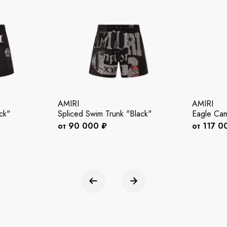
AMIRI
AMIRI
ck"
Spliced Swim Trunk "Black"
Eagle Cam
от 90 000 ₽
от 117 0