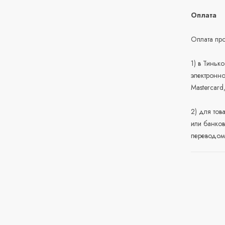
Оплата
Оплата про
1) в Тиньк
электронно
Mastercard
2) для тов
или банков
переводом 