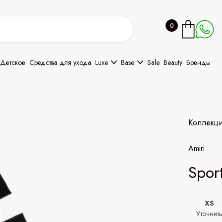
0
Детское
Средства для ухода
Luxe
Base
Sale
Beauty
Бренды
Коллекц
Amiri
Spor
XS
Уточнит