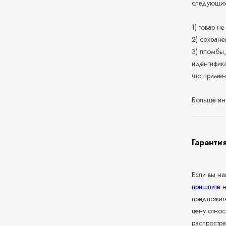
следующих
1) товар н
2) сохране
3) пломбы,
идентифика
что приме
Больше ин
Гаранти
Если вы н
пришлите 
предложит
цену относ
распростра