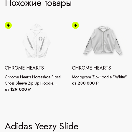
Похожие товары
CHROME HEARTS
CHROME HEARTS
Chrome Hearts Horseshoe Floral
Monogram Zip-Hoodie "White"
Cross Sleeve Zip Up Hoodie
от 230 000 ₽
"White"
от 129 000 ₽
Adidas Yeezy Slide