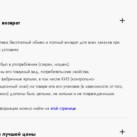
 возврат
аем бесплатный обмен и полный возврат для всех заказов при
 условиях:
е был в употреблении (стиран, ношен);
ны его товарный вид, потребительские свойства;
 фабричные ярлыки, в том числе КИЗ (контрольно-
ционный знак) на товаре или его упаковке (в зависимости от того,
нимо) должны быть целыми, не мятыми и не повреждёнными.
формации можно найти на
этой странице
.
я лучшей цены