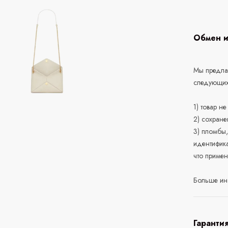
Обмен и
Мы предлаг
следующих
1) товар н
2) сохране
3) пломбы,
идентифика
что приме
Больше ин
Гаранти