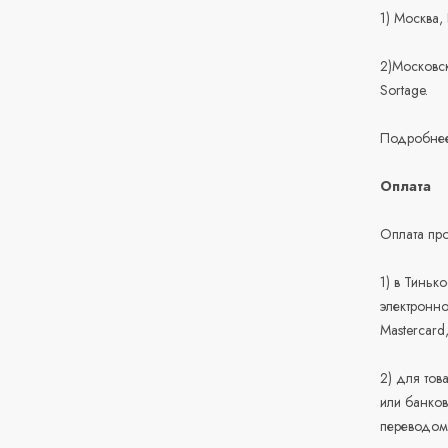
1) Москва,
2)Московск
Sortage.
Подробнее
Оплата
Оплата про
1) в Тиньк
электронно
Mastercard
2) для тов
или банков
переводом 