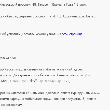
 Кутузовский проспект 48, Галереи "Времена Года", 3 этаж.
ая область, деревня Воронки, 1 к. 4. ТЦ Архангельское Аутлет,
 об условиях доставки можно узнать на
этой странице
.
изводится:
офф Кассе путем выставления счёта на указанный адрес
й почты. Доступные способы оплаты: банковские карты Visa,
, МИР, Union Pay; Tinkoff Pay, Yandex Pay, СБП;
аров из категории «В наличии» доступна оплата курьеру наличными
скими картами в мобильном терминале при получении;3) оплата
по реквизитам.