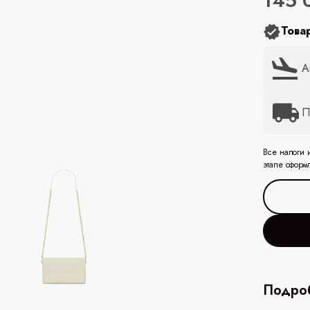
145 
Това
А
П
Все налоги 
этапе оформ
Подроб