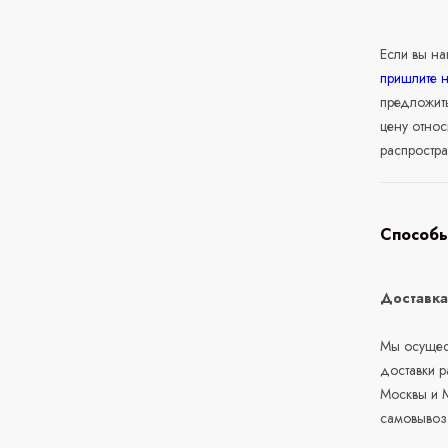
Если вы н
пришлите 
предложит
цену относ
распростра
Способы
Доставк
Мы осущест
доставки 
Москвы и М
самовывоз