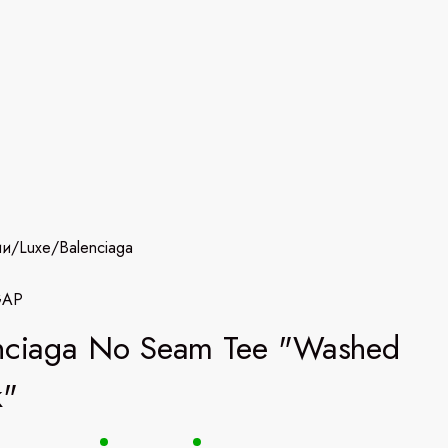
ии
/
Luxe
/
Balenciaga
GAP
nciaga No Seam Tee "Washed
k"