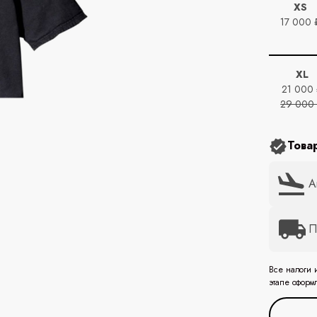
XS
17 000 
XL
21 000
29 000
Това
А
П
Все налоги 
этапе оформ