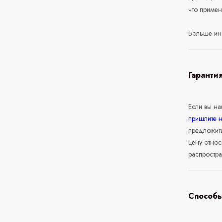
что приме
Больше ин
Гаранти
Если вы н
пришлите 
предложит
цену относ
распростра
Способы