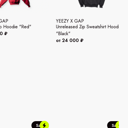
 GAP
YEEZY X GAP
p Hoodie "Red"
Unreleased Zip Sweatshirt Hoodie
00 ₽
"Black"
от 24 000 ₽
Sale
Sale