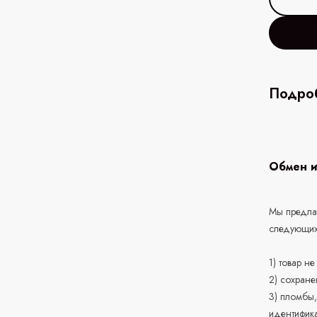
Подроб
Обмен и
Мы предлаг
следующих
1) товар н
2) сохране
3) пломбы,
идентифика