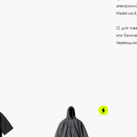
электронно
Mastercard
2) для тов
или банков
переводом 