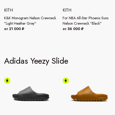
KITH
KITH
K&K Monogram Nelson Crewneck
For NBA All-Star Phoenix Suns
"Light Heather Grey"
Nelson Crewneck "Black"
от 21 000 ₽
от 56 000 ₽
Adidas Yeezy Slide